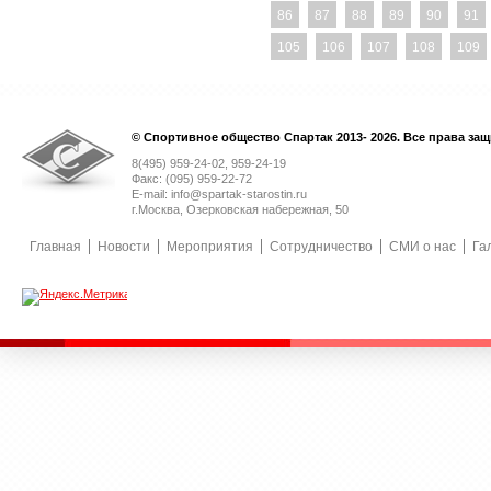
86
87
88
89
90
91
105
106
107
108
109
© Спортивное общество Спартак 2013- 2026. Все права за
8(495) 959-24-02, 959-24-19
Факс: (095) 959-22-72
E-mail: info@spartak-starostin.ru
г.Москва, Озерковская набережная, 50
Главная
Новости
Мероприятия
Сотрудничество
СМИ о нас
Га