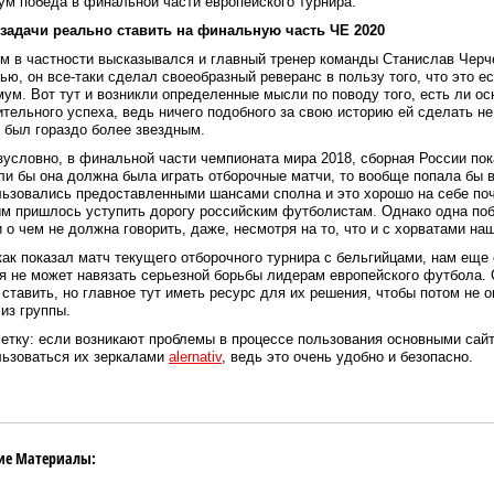
м победа в финальной части европейского турнира.
 задачи реально ставить на финальную часть ЧЕ 2020
м в частности высказывался и главный тренер команды Станислав Черче
ью, он все-таки сделал своеобразный реверанс в пользу того, что это е
ум. Вот тут и возникли определенные мысли по поводу того, есть ли ос
тельного успеха, ведь ничего подобного за свою историю ей сделать не
 был гораздо более звездным.
зусловно, в финальной части чемпионата мира 2018, сборная России пок
ли бы она должна была играть отборочные матчи, то вообще попала бы
ьзовались предоставленными шансами сполна и это хорошо на себе по
м пришлось уступить дорогу российским футболистам. Однако одна по
 о чем не должна говорить, даже, несмотря на то, что и с хорватами н
как показал матч текущего отборочного турнира с бельгийцами, нам ещ
я не может навязать серьезной борьбы лидерам европейского футбола. 
ставить, но главное тут иметь ресурс для их решения, чтобы потом не 
из группы.
етку: если возникают проблемы в процессе пользования основными сайт
льзоваться их зеркалами
alernativ
, ведь это очень удобно и безопасно.
ие Материалы: