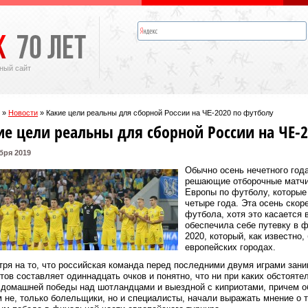
ный сайт
»
Новости
»
Какие цели реальны для сборной России на ЧЕ-2020 по футболу
ие цели реальны для сборной России на ЧЕ-
бря 2019
Обычно осень нечетного года
решающие отборочные матчи 
Европы по футболу, которые 
четыре года. Эта осень ско
футбола, хотя это касается 
обеспечила себе путевку в 
2020, который, как известно,
европейских городах.
ря на то, что российская команда перед последними двумя играми заним
тов составляет одиннадцать очков и понятно, что ни при каких обстояте
домашней победы над шотландцами и выездной с киприотами, причем об
 не, только болельщики, но и специалисты, начали выражать мнение о то