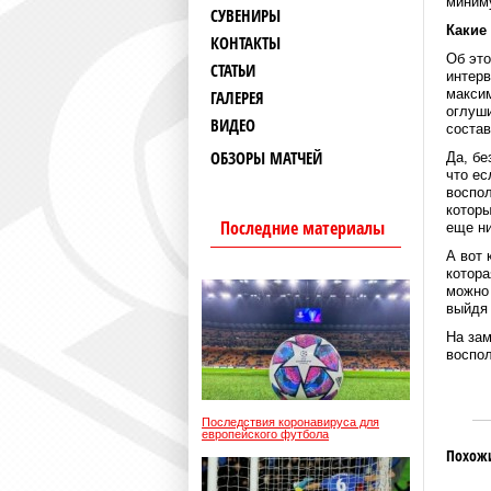
миниму
СУВЕНИРЫ
Какие
КОНТАКТЫ
Об это
СТАТЬИ
интерв
максим
ГАЛЕРЕЯ
оглуши
ВИДЕО
состав
ОБЗОРЫ МАТЧЕЙ
Да, бе
что ес
воспол
которы
Последние материалы
еще ни
А вот 
котора
можно 
выйдя 
На зам
воспо
Последствия коронавируса для
европейского футбола
Похож