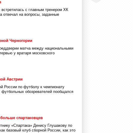
в
a» встретилась с главным тренером ХК
а отвечал на вопросы, заданные
рной Черногории
преддверии матча между национальными
тервью у вратаря московского
ной Австрии
ой России по футболу к чемпионату
их футбольных обозревателей пообщался
 больше спартаковцев
тнику «Спартака» Денису Глушакову по
как базовый клуб сборной России, как это