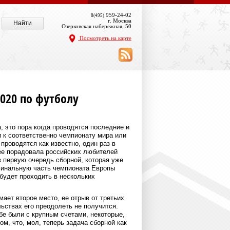
959-24-02
8(495)
г. Москва
Озерковская набережная, 50
Посмотреть на карте
2020 по футболу
, это пора когда проводятся последние и
к соответственно чемпионату мира или
проводятся как известно, один раз в
рее порадовала российских любителей
в первую очередь сборной, которая уже
финальную часть чемпионата Европы
 будет проходить в нескольких
ает второе место, ее отрыв от третьих
льствах его преодолеть не получится.
е были с крупным счетами, некоторые,
м, что, мол, теперь задача сборной как