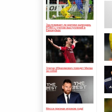
Заслуживает ли критики календарь
РПФЛ с учетом выступлений в
Еврокубках
Златан Ибрагимович поведет Милан
за собой
Месси признан игроком года!