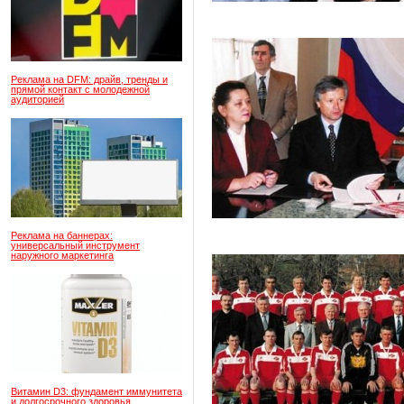
Реклама на DFM: драйв, тренды и
прямой контакт с молодежной
аудиторией
Реклама на баннерах:
универсальный инструмент
наружного маркетинга
Витамин D3: фундамент иммунитета
и долгосрочного здоровья