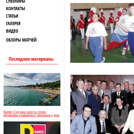
СУВЕНИРЫ
КОНТАКТЫ
СТАТЬИ
ГАЛЕРЕЯ
ВИДЕО
ОБЗОРЫ МАТЧЕЙ
Последние материалы
Берег Сухума: шесть точек,
вечерняя ставрида и тиролька у дна