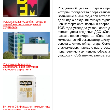
Рождение общества «Спартак» при
истории государства спорт стано
Возникшие в 20-е годы при артел
дали идею создания физкультурно
Реклама на DFM: драйв, тренды и
новых форм организации в спорте
прямой контакт с молодежной
аудиторией
1935 года утвердил устав нового 
считать днем рождения ДСО «Спа
назвать новое общество «Спартак
комсомольский организатор физку
совета физической культуры Семе
спартаковцев, наряду с подготовк
привлечению к активному образу ж
учащихся. Собственно, занимать
Реклама на баннерах:
универсальный инструмент
наружного маркетинга
Витамин D3: фундамент иммунитета
и долгосрочного здоровья