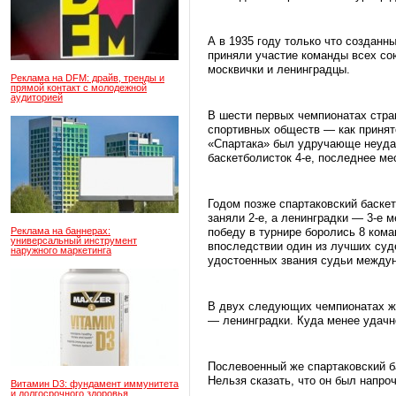
А в 1935 году только что созданн
приняли участие команды всех со
москвички и ленинградцы.
Реклама на DFM: драйв, тренды и
прямой контакт с молодежной
аудиторией
В шести первых чемпионатах стра
спортивных обществ — как принят
«Спартака» был удручающе неуда
баскетболисток 4-е, последнее м
Годом позже спартаковский баске
заняли 2-е, а ленинградки — 3-е 
Реклама на баннерах:
победу в турнире боролись 8 ком
универсальный инструмент
впоследствии один из лучших суде
наружного маркетинга
удостоенных звания судьи междун
В двух следующих чемпионатах жен
— ленинградки. Куда менее удачн
Послевоенный же спартаковский б
Нельзя сказать, что он был напро
Витамин D3: фундамент иммунитета
и долгосрочного здоровья