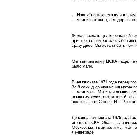
… Наш «Спартак» ставили в пример
— чемпион страны, а лидер нашег
Желая воздать должное нашей ком
приятно, но нам хотелось большег
сразу двое. Мы хотели быть чемп
Мы выигрывали у ЦСКА чаще, чем 
было мало.
В чемпионате 1971 года перед по
За 8 секунд до окончания матча-
— чемпионы. Мы были чемпионами
немногим хуже того, который он 
цээсковского, Сергея. И — бросо
До конца чемпионата 1975 года о
играть с ЦСКА. Оба — в Ленинград
Москве: матч выиграли мы, матч в
Ленинграде.