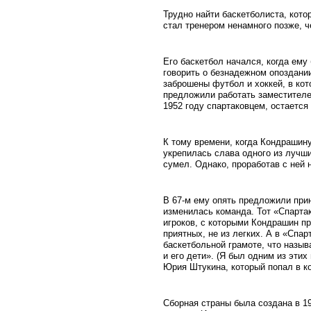
Трудно найти баскетболиста, кото
стал тренером ненамного позже, ч
Его баскетбол начался, когда ему
говорить о безнадежном опоздании
заброшены футбол и хоккей, в кот
предложили работать заместителем
1952 году спартаковцем, остается
К тому времени, когда Кондрашин
укрепилась слава одного из лучши
сумел. Однако, проработав с ней 
В 67-м ему опять предложили при
изменилась команда. Тот «Спартак
игроков, с которыми Кондрашин пр
приятных, не из легких. А в «Спа
баскетбольной грамоте, что назыв
и его дети». (Я был одним из эти
Юрия Штукина, который попал в к
Сборная страны была создана в 1