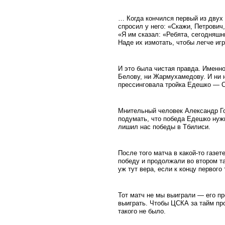
… Когда кончился первый из двух
спросил у него: «Скажи, Петрович
«Я им сказал: «Ребята, сегодняшн
Наде их измотать, чтобы легче иг
И это была чистая правда. Именн
Белову, ни Жармухамедову. И ни 
прессинговала тройка Едешко — С
Мнительный человек Александр Го
подумать, что победа Едешко нуж
лишил нас победы в Тбилиси.
После того матча в какой-то газет
победу и продолжали во втором та
уж тут вера, если к концу первог
Тот матч не мы выиграли — его пр
выиграть. Чтобы ЦСКА за тайм прои
такого не было.