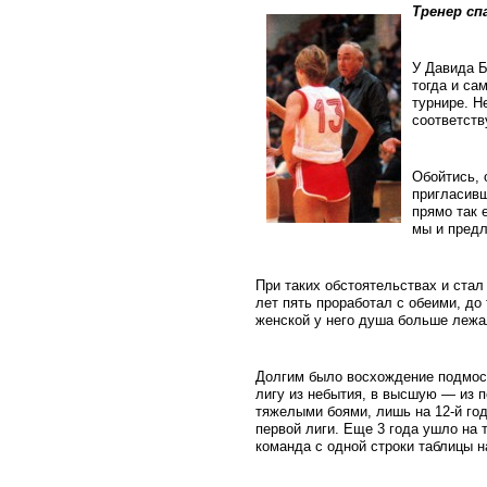
Тренер сп
У Давида Б
тогда и са
турнире. Н
соответств
Обойтись, 
пригласивш
прямо так 
мы и предл
При таких обстоятельствах и ста
лет пять проработал с обеими, до 
женской у него душа больше лежа
Долгим было восхождение подмоск
лигу из небытия, в высшую — из 
тяжелыми боями, лишь на 12-й го
первой лиги. Еще 3 года ушло на 
команда с одной строки таблицы н