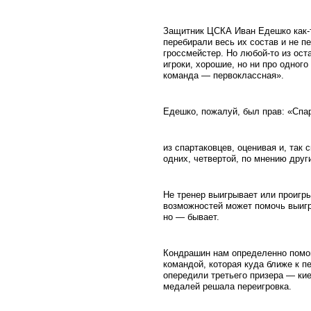
Защитник ЦСКА Иван Едешко как-то
перебирали весь их состав и не п
гроссмейстер. Но любой-то из ост
игроки, хорошие, но ни про одного
команда — первоклассная».
Едешко, пожалуй, был прав: «Спа
из спартаковцев, оценивая и, так
одних, четвертой, по мнению друг
Не тренер выигрывает или проигр
возможностей может помочь выигра
но — бывает.
Кондрашин нам определенно помог
командой, которая куда ближе к пе
опередили третьего призера — ки
медалей решала переигровка.