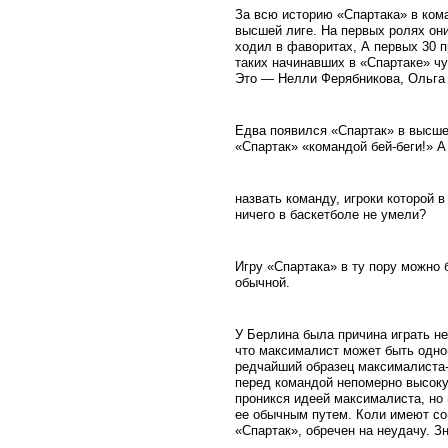
За всю историю «Спартака» в кома
высшей лиге. На первых ролях они
ходил в фаворитах, А первых 30 п
таких начинавших в «Спартаке» ч
Это — Нелли Ферябникова, Ольга 
Едва появился «Спартак» в высше
«Спартак» «командой бей-беги!» А
назвать команду, игроки которой 
ничего в баскетболе не умели?
Игру «Спартака» в ту пору можно 
обычной.
У Берлина была причина играть не
что максималист может быть однов
редчайший образец максималиста-
перед командой непомерно высоку
проникся идеей максималиста, но 
ее обычным путем. Коли имеют соп
«Спартак», обречен на неудачу. З