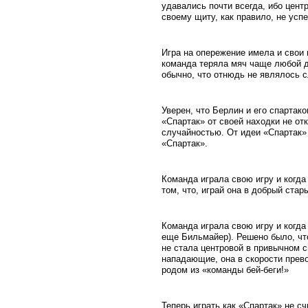
удавались почти всегда, ибо цент
своему щиту, как правило, не усп
Игра на опережение имела и свои
команда теряла мяч чаще любой др
обычно, что отнюдь не являлось 
Уверен, что Берлин и его спартак
«Спартак» от своей находки не от
случайностью. От идеи «Спартак»
«Спартак».
Команда играла свою игру и когда
том, что, играй она в добрый ста
Команда играла свою игру и когд
еще Бильмайер). Решено было, что
не стала центровой в привычном 
нападающие, она в скорости прев
родом из «команды бей-беги!»
Теперь играть как «Спартак» не сч