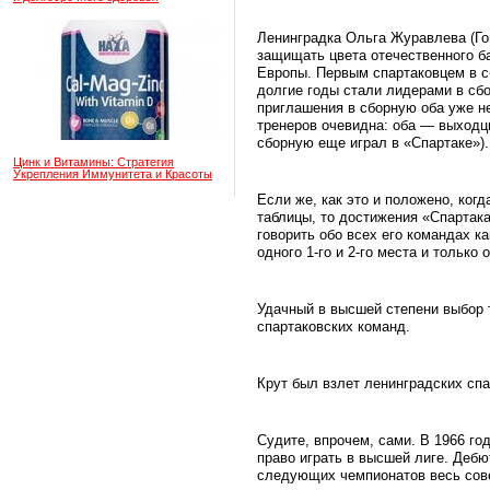
Ленинградка Ольга Журавлева (Го
защищать цвета отечественного б
Европы. Первым спартаковцем в с
долгие годы стали лидерами в сб
приглашения в сборную оба уже не
тренеров очевидна: оба — выходцы
сборную еще играл в «Спартаке»).
Цинк и Витамины: Стратегия
Укрепления Иммунитета и Красоты
Если же, как это и положено, ког
таблицы, то достижения «Спартака
говорить обо всех его командах к
одного 1-го и 2-го места и только о
Удачный в высшей степени выбор т
спартаковских команд.
Крут был взлет ленинградских спа
Судите, впрочем, сами. В 1966 год
право играть в высшей лиге. Деб
следующих чемпионатов весь сове