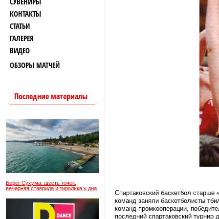
СУВЕНИРЫ
КОНТАКТЫ
СТАТЬИ
ГАЛЕРЕЯ
ВИДЕО
ОБЗОРЫ МАТЧЕЙ
Последние материалы
Берег Сухума: шесть точек,
вечерняя ставрида и тиролька у дна
Спартаковский баскетбол старше «
команд заняли баскетболисты тби
команд промкооперации, победите
последний спартаковский турнир д