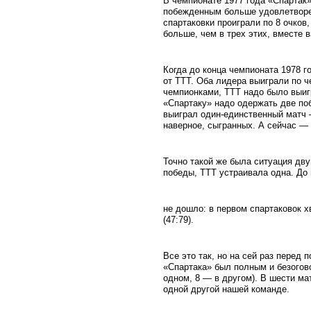
В чемпионате 1977 года «Спартак»
побежденным больше удовлетворен
спартаковки проиграли по 8 очков
больше, чем в трех этих, вместе в
Когда до конца чемпионата 1978 г
от ТТТ. Оба лидера выиграли по ч
чемпионками, ТТТ надо было выигр
«Спартаку» надо одержать две по
выиграл один-единственный матч —
наверное, сыгранных. А сейчас — 
Точно такой же была ситуация дву
победы, ТТТ устраивала одна. До 
не дошло: в первом спартаковок х
(47:79).
Все это так, но на сей раз пере
«Спартака» был полным и безогово
одном, 8 — в другом). В шести мат
одной другой нашей команде.