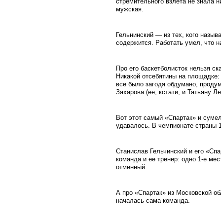
стремительного взлета не знала н
мужская.
Гельнинский — из тех, кого назыв
содержится. Работать умел, что на
Про его баскетболисток нельзя с
Никакой отсебятины на площадке: 
все было загодя обдумано, проду
Захарова (ее, кстати, и Татьяну Л
Вот этот самый «Спартак» и сумел 
удавалось. В чемпионате страны 1
Станислав Гельчинский и его «Спа
команда и ее тренер: одно 1-е мес
отменный.
А про «Спартак» из Московской об
началась сама команда.