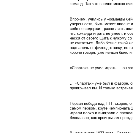
команд. Так что вполне можно сч
Впрочем, учились у «команды бей-
уверенности, быть может вполне ис
себе не содержит, разве лишь явля
чтс команда играть не умеет, и с
несся от своего щита к чужому со
не считаться. Либо беги с такой 
подналечь нг физподготовку, во в
короче говоря, уже нельзя было иг
«Спартак» не учил играть — он за
… «Спартак» уже был в фаворе, о
проигрывал им. И только встречая
Первая победа над ТТТ, скорее, о
самом первом, круге чемпионата 1
играли плохо и выиграли с преве
бесславно, как проигрывал прежде