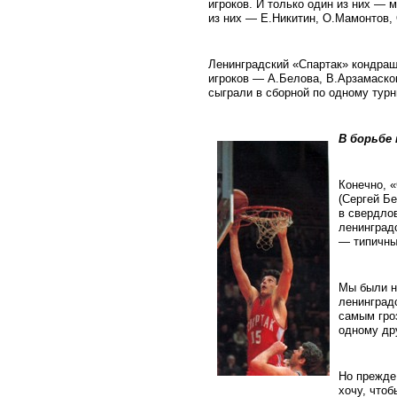
игроков. И только один из них —
из них — Е.Никитин, О.Мамонтов,
Ленинградский «Спартак» кондраши
игроков — А.Белова, В.Арзамасков
сыграли в сборной по одному турн
В
борьбе 
Конечно, 
(Сергей Б
в свердло
ленинград
— типичны
Мы были н
ленинград
самым гроз
одному др
Но прежде
хочу, чтоб