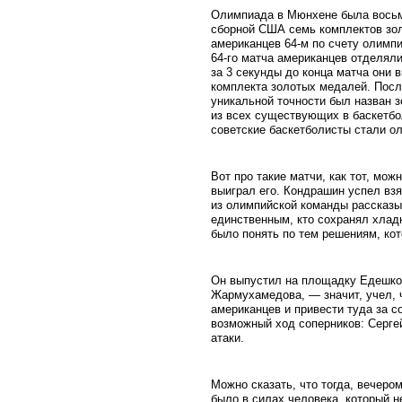
Олимпиада в Мюнхене была восьмо
сборной США семь комплектов зол
американцев 64-м по счету олимп
64-го матча американцев отделяли
за 3 секунды до конца матча они 
комплекта золотых медалей. После
уникальной точности был назван з
из всех существующих в баскетбол
советские баскетболисты стали о
Вот про такие матчи, как тот, мож
выиграл его. Кондрашин успел взя
из олимпийской команды рассказы
единственным, кто сохранял хлад
было понять по тем решениям, кот
Он выпустил на площадку Едешко, 
Жармухамедова, — значит, учел, 
американцев и привести туда за с
возможный ход соперников: Серге
атаки.
Можно сказать, что тогда, вечеро
было в силах человека, который не