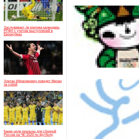
Заслуживает ли критики календарь
РПФЛ с учетом выступлений в
Еврокубках
Златан Ибрагимович поведет Милан
за собой
Какие цели реальны для сборной
России на ЧЕ-2020 по футболу