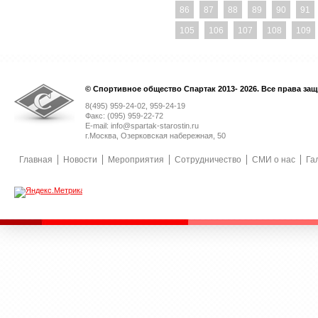
86
87
88
89
90
91
105
106
107
108
109
© Спортивное общество Спартак 2013- 2026. Все права за
8(495) 959-24-02, 959-24-19
Факс: (095) 959-22-72
E-mail: info@spartak-starostin.ru
г.Москва, Озерковская набережная, 50
Главная
Новости
Мероприятия
Сотрудничество
СМИ о нас
Га