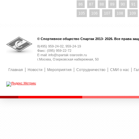
86
87
88
89
90
91
105
106
107
108
109
© Спортивное общество Спартак 2013- 2026. Все права за
8(495) 959-24-02, 959-24-19
Факс: (095) 959-22-72
E-mail: info@spartak-starostin.ru
г.Москва, Озерковская набережная, 50
Главная
Новости
Мероприятия
Сотрудничество
СМИ о нас
Га