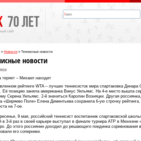
ный сайт
»
Новости
»
Теннисные новости
нисные новости
2010
 теряет – Михаил находит
вленном рейтинге WTA – лучших теннисисток мира спартаковка Динара С
. Её позицию заняла американка Винус Уильямс. На 4-е место вышла се
му Серена Уильямс. 2-й значиться Каролин Возняцки. Другая россиянка
а «Ширяево Поле» Елена Дементьева сохранила 6-ую строчку рейтинга, 
еста на 7-ое.
ресенье, 9 мая, российский теннисист воспитанник спартаковской шко
 в 3-й раз в своей карьере выступал в финале турнира АТР в Мюнхене
ро. До этого россиянин доходил до решающего поединка соревнования в 
овали его соперники.