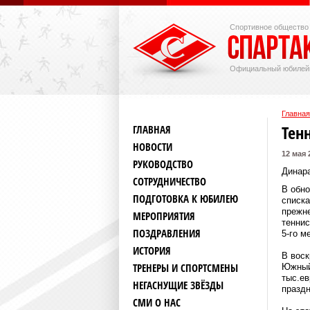
Спортивное общество
Официальный юбилей
Главная
Тен
ГЛАВНАЯ
НОВОСТИ
12 мая 
РУКОВОДСТВО
Динара
СОТРУДНИЧЕСТВО
В обно
ПОДГОТОВКА К ЮБИЛЕЮ
списка
прежне
МЕРОПРИЯТИЯ
теннис
ПОЗДРАВЛЕНИЯ
5-го м
ИСТОРИЯ
В воск
ТРЕНЕРЫ И СПОРТСМЕНЫ
Южный
тыс.ев
НЕГАСНУЩИЕ ЗВЁЗДЫ
праздн
СМИ О НАС