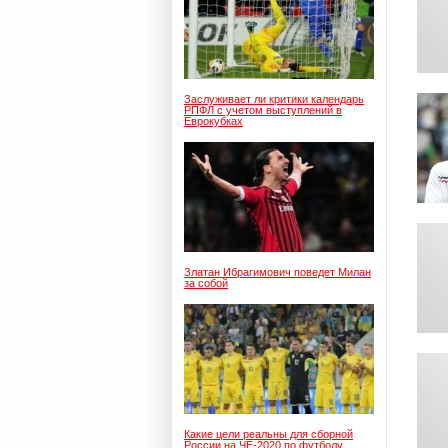
Заслуживает ли критики календарь
РПФЛ с учетом выступлений в
Еврокубках
Златан Ибрагимович поведет Милан
за собой
Какие цели реальны для сборной
России на ЧЕ-2020 по футболу