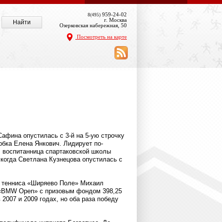
959-24-02
8(495)
г. Москва
Озерковская набережная, 50
Посмотреть на карте
афина опустилась с 3-й на 5-ую строчку
рбка Елена Янкович. Лидирует по-
, воспитанница спартаковской школы
когда Светлана Кузнецова опустилась с
лы тенниса «Ширяево Поле» Михаил
 «BMW Open» с призовым фондом 398,25
2007 и 2009 годах, но оба раза победу