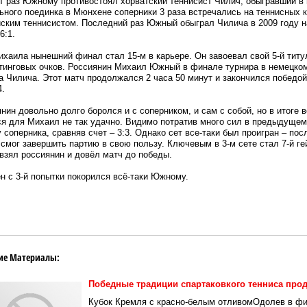
т раз Южному противостоял хорватский теннисист Чилич, обыгравший в
ного поединка в Мюнхене соперники 3 раза встречались на теннисных к
ским теннисистом. Последний раз Южный обыграл Чилича в 2009 году на
 6:1.
хаила нынешний финал стал 15-м в карьере. Он завоевал свой 5-й тит
тинговых очков. Россиянин Михаил Южный в финале турнира в немецком
 Чилича. Этот матч продолжался 2 часа 50 минут и закончился победой 
4.
нин довольно долго боролся и с соперником, и сам с собой, но в итоге вс
я для Михаил не так удачно. Видимо потратив много сил в предыдуще
 соперника, сравняв счет – 3:3. Однако сет все-таки был проигран – по
смог завершить партию в свою пользу. Ключевым в 3-м сете стал 7-й ге
взял россиянин и довёл матч до победы.
 с 3-й попытки покорился всё-таки Южному.
ие Материалы:
Победные традиции спартаковкого тенниса про
Кубок Кремля с красно-белым отливомОдолев в финал