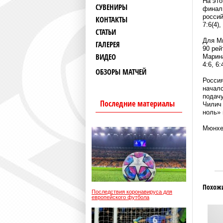
На это
СУВЕНИРЫ
финаль
россий
КОНТАКТЫ
7:6(4),
СТАТЬИ
Для Ми
ГАЛЕРЕЯ
90 рей
ВИДЕО
Марина
4:6, 6:
ОБЗОРЫ МАТЧЕЙ
Россия
началс
подачу
Последние материалы
Чилич 
ноль» 
Мюнхен
Похож
Последствия коронавируса для
европейского футбола