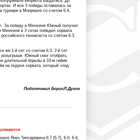
 полуфинале киприота Багдатиса. До
ортах. И все 3 победы оставалась за
 турнире в Монреале со счетом 6:4,
ул. За победу в Мюнхене Южный получил
 Мюнхене в 3 сетах победил хорвата
российского теннисиста со счётом 6:3,
е же 1-й сет со счетом 6:3. 2-й сет
м розыгрыше. Южный смог отобрать
сле длительной борьбы в 10-м гейме
йм на подаче хорвата, который «под
Подготовил БорисЛ.Духон
должаются
е Янко Типсаревича 6:7 (5:7), 6:0, 6:4,