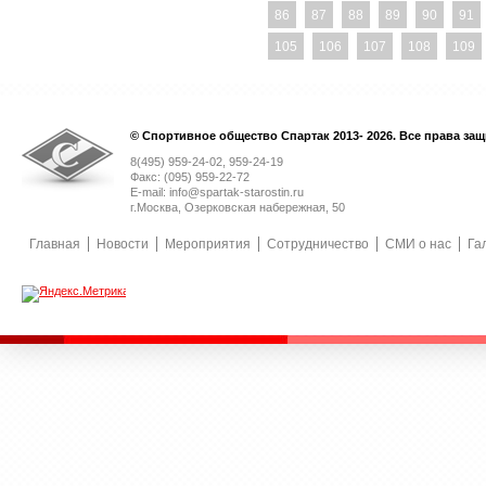
86
87
88
89
90
91
105
106
107
108
109
© Спортивное общество Спартак 2013- 2026. Все права за
8(495) 959-24-02, 959-24-19
Факс: (095) 959-22-72
E-mail: info@spartak-starostin.ru
г.Москва, Озерковская набережная, 50
Главная
Новости
Мероприятия
Сотрудничество
СМИ о нас
Га