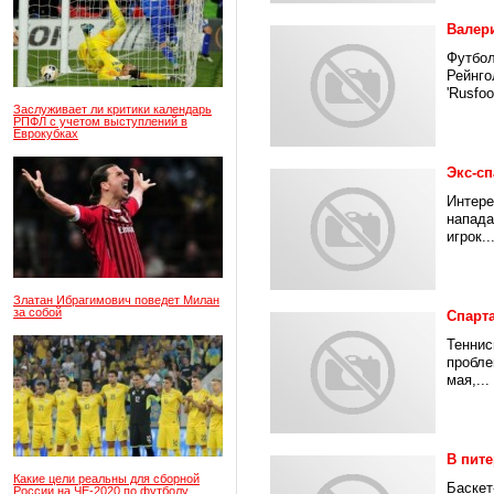
Валери
Футбол
Рейнго
'Rusfoot
Заслуживает ли критики календарь
РПФЛ с учетом выступлений в
Еврокубках
Экс-сп
Интере
напада
игрок..
Златан Ибрагимович поведет Милан
за собой
Спарт
Теннис
пробле
мая,...
В пит
Какие цели реальны для сборной
Баскет
России на ЧЕ-2020 по футболу