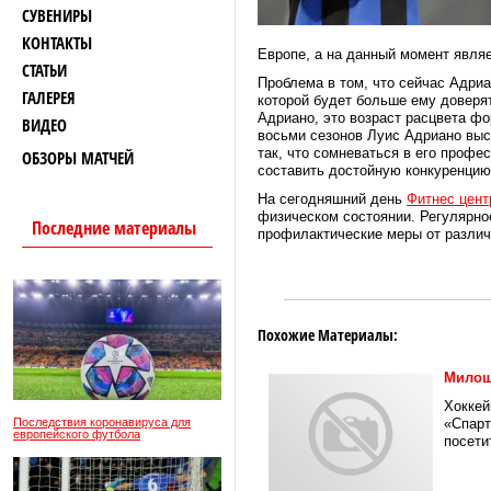
СУВЕНИРЫ
КОНТАКТЫ
Европе, а на данный момент явля
СТАТЬИ
Проблема в том, что сейчас Адриа
ГАЛЕРЕЯ
которой будет больше ему доверят
Адриано, это возраст расцвета ф
ВИДЕО
восьми сезонов Луис Адриано выс
так, что сомневаться в его проф
ОБЗОРЫ МАТЧЕЙ
составить достойную конкуренцию
На сегодняшний день
Фитнес цен
физическом состоянии. Регулярно
Последние материалы
профилактические меры от различ
Похожие Материалы:
Милош
Хоккей
Последствия коронавируса для
«Спарт
европейского футбола
посети