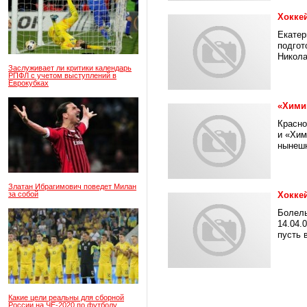
Хокке
Екатер
подгот
Никола
Заслуживает ли критики календарь
РПФЛ с учетом выступлений в
Еврокубках
«Хими
Красно
и «Хим
нынешн
Златан Ибрагимович поведет Милан
за собой
Хокке
Болель
14.04.
пусть в
Какие цели реальны для сборной
России на ЧЕ-2020 по футболу