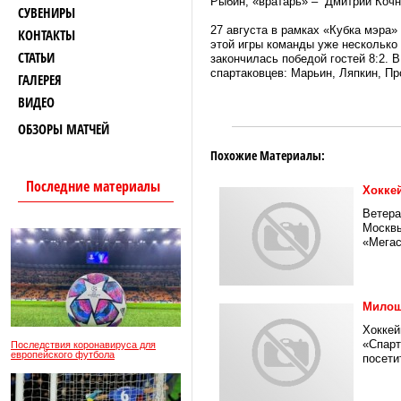
Рыбин, «вратарь» – Дмитрий Кочн
СУВЕНИРЫ
27 августа в рамках «Кубка мэра
КОНТАКТЫ
этой игры команды уже несколько 
СТАТЬИ
закончилась победой гостей 8:2. 
спартаковцев: Марьин, Ляпкин, П
ГАЛЕРЕЯ
ВИДЕО
ОБЗОРЫ МАТЧЕЙ
Похожие Материалы:
Последние материалы
Хокке
Ветера
Москвы
«Мегас
Милош
Хоккей
«Спарт
Последствия коронавируса для
европейского футбола
посети