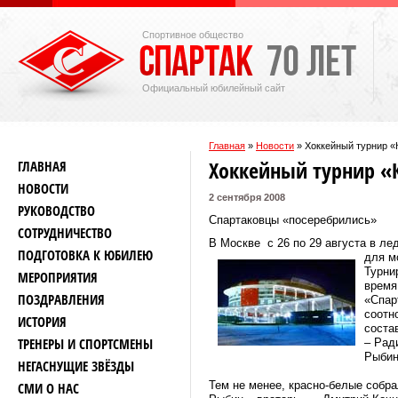
Спортивное общество
Официальный юбилейный сайт
Главная
»
Новости
»
Хоккейный турнир «
Хоккейный турнир «
ГЛАВНАЯ
НОВОСТИ
2 сентября 2008
РУКОВОДСТВО
Спартаковцы «посеребрились»
СОТРУДНИЧЕСТВО
В Москве с 26 по 29 августа в ле
ПОДГОТОВКА К ЮБИЛЕЮ
для м
Турни
МЕРОПРИЯТИЯ
время
ПОЗДРАВЛЕНИЯ
«Спар
соотн
ИСТОРИЯ
соста
ТРЕНЕРЫ И СПОРТСМЕНЫ
– Рад
Рыбин
НЕГАСНУЩИЕ ЗВЁЗДЫ
Тем не менее, красно-белые собр
СМИ О НАС