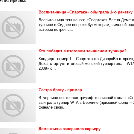
ие Материалы:
Воспитанница «Спартака» обыграла 1-ю ракетку
Воспитанница теннисного «Спартака» Елена Демен
турнире в Сиднее вопреки букмекерам, сильной по
истории встреч с...
Кто победит в итоговом теннисном турнире?
Кандидат номер 1 – Спартаковка ДинараВо вторник,
Доха, стартует итоговый женский турнир года – WT
2009» c...
Сестра брату ‑ пример
В Берлине состоялся триумф теннисной школы «С
выиграла турнир WTA в Берлине (призовой фонд – 1
финале свою...
Дементьева завершила карьеру