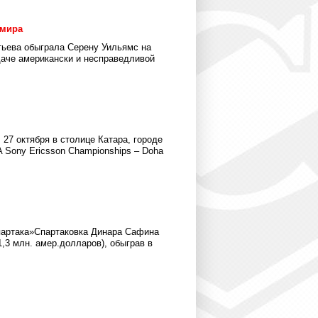
 мира
тьева обыграла Серену Уильямс на
даче американски и несправедливой
 27 октября в столице Катара, городе
A Sony Ericsson Championships – Doha
партака»Спартаковка Динара Сафина
,3 млн. амер.долларов), обыграв в