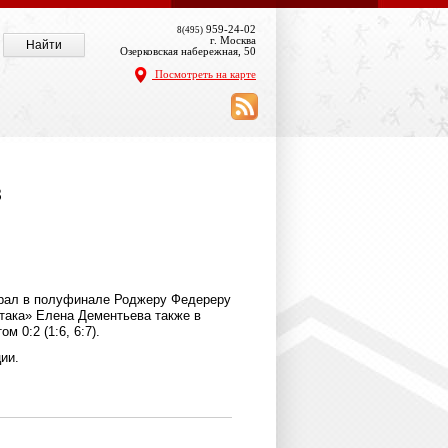
959-24-02
8(495)
г. Москва
Озерковская набережная, 50
Посмотреть на карте
в
грал в полуфинале Роджеру Федереру
артака» Елена Дементьева также в
 0:2 (1:6, 6:7).
ии.