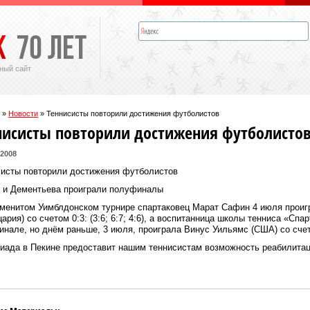
ный сайт
»
Новости
»
Теннисисты повторили достижения футболистов
нисисты повторили достижения футболисто
 2008
систы повторили достижения футболистов
 и Дементьева проиграли полуфиналы
аменитом Уимблдонском турнире спартаковец Марат Сафин 4 июля прои
ария) со счетом 0:3: (3:6; 6:7; 4:6), а воспитанница школы тенниса «Сп
нале, но днём раньше, 3 июля, проиграла Винус Уильямс (США) со счетом
иада в Пекине предоставит нашим теннисистам возможность реабилитац