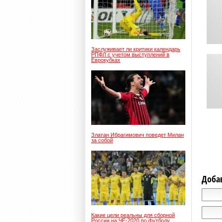
Заслуживает ли критики календарь
РПФЛ с учетом выступлений в
Еврокубках
Златан Ибрагимович поведет Милан
за собой
Доба
Какие цели реальны для сборной
России на ЧЕ-2020 по футболу