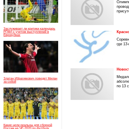
Олимпи
провод
присут
Заслуживает ли критики календарь
Красн
РПФЛ с учетом выступлений в
Еврокубках
Соревн
где 13
Новос
Медали
Златан Ибрагимович поведет Милан
абсолю
за собой
по 13 с
Какие цели реальны для сборной
России на ЧЕ-2020 по футболу