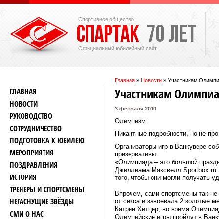
Спортивное общество
Официальный юбилейный сайт
Главная
»
Новости
»
Участникам Олимпиа
Участникам Олимпиа
ГЛАВНАЯ
НОВОСТИ
3 февраля 2010
РУКОВОДСТВО
Олимпизм
СОТРУДНИЧЕСТВО
Пикантные подробности, но не про
ПОДГОТОВКА К ЮБИЛЕЮ
Организаторы игр в Ванкувере со
МЕРОПРИЯТИЯ
презервативы.
«Олимпиада – это большой праздн
ПОЗДРАВЛЕНИЯ
Джиллиама Максвелл Sportbox.ru.
ИСТОРИЯ
того, чтобы они могли получать у
ТРЕНЕРЫ И СПОРТСМЕНЫ
Впрочем, сами спортсмены так не
НЕГАСНУЩИЕ ЗВЁЗДЫ
от секса и завоевала 2 золотые м
Катрин Хитцер, во время Олимпиа
СМИ О НАС
Олимпийские игры пройдут в Ванкув