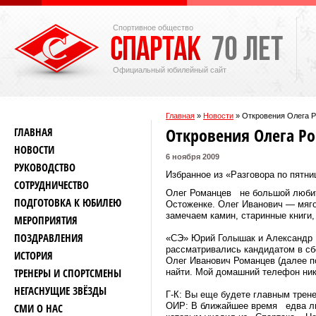
Спортивное общество
Официальный юбилейный сайт
Главная
»
Новости
»
Откровения Олега 
Откровения Олега Р
ГЛАВНАЯ
НОВОСТИ
6 ноября 2009
РУКОВОДСТВО
Избранное из «Разговора по пятни
СОТРУДНИЧЕСТВО
Олег Романцев не большой любите
ПОДГОТОВКА К ЮБИЛЕЮ
Остоженке. Олег Иванович — мяго
замечаем камин, старинные книги
МЕРОПРИЯТИЯ
ПОЗДРАВЛЕНИЯ
«СЭ» Юрий Голышак и Александр К
рассматривались кандидатом в с
ИСТОРИЯ
Олег Иванович Романцев (далее п
ТРЕНЕРЫ И СПОРТСМЕНЫ
найти. Мой домашний телефон нико
НЕГАСНУЩИЕ ЗВЁЗДЫ
Г-К: Вы еще будете главным трен
ОИР: В ближайшее время едва ли.
СМИ О НАС