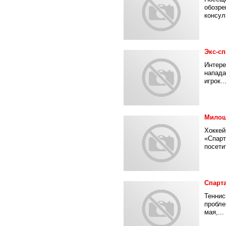
обозре
консул
Экс-сп
Интере
напада
игрок..
Милош
Хоккей
«Спарт
посети
Спарт
Теннис
пробле
мая,...