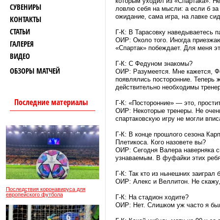
которым уходил из «Спартака». Не
СУВЕНИРЫ
ловлю себя на мысли: а если б за
ожидание, сама игра, на лавке си
КОНТАКТЫ
СТАТЬИ
Г-К: В Тарасовку наведываетесь п
ОИР: Около того. Иногда приезжаю
ГАЛЕРЕЯ
«Спартак» побеждает. Для меня э
ВИДЕО
Г-К: С Федуном знакомы?
ОБЗОРЫ МАТЧЕЙ
ОИР: Разумеется. Мне кажется, Ф
появлялись посторонние. Теперь ж
действительно необходимы трене
Последние материалы
Г-К: «Посторонние» — это, простит
ОИР: Некоторые тренеры. Не очен
спартаковскую игру не могли впис
Г-К: В конце прошлого сезона Карп
Плетикоса. Кого назовете вы?
ОИР: Сегодня Валера наверняка с
узнаваемым. В фуфайки этих ребят
Г-К: Так кто из нынешних заиграл 
ОИР: Алекс и Веллитон. Не скажу,
Последствия коронавируса для
европейского футбола
Г-К: На стадион ходите?
ОИР: Нет. Слишком уж часто я был