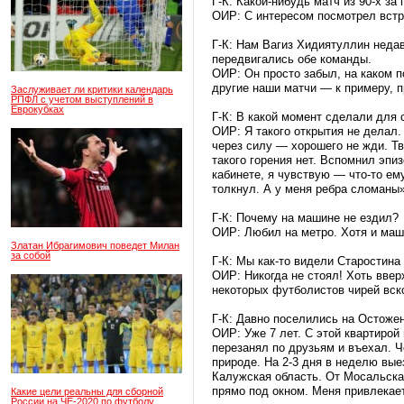
Г-К: Какой-нибудь матч из 90-х з
ОИР: С интересом посмотрел встр
Г-К: Нам Вагиз Хидиятуллин недав
передвигались обе команды.
ОИР: Он просто забыл, на каком 
другие наши матчи — к примеру, 
Заслуживает ли критики календарь
РПФЛ с учетом выступлений в
Еврокубках
Г-К: В какой момент сделали для 
ОИР: Я такого открытия не делал.
через силу — хорошего не жди. Тв
такого горения нет. Вспомнил эпи
кабинете, я чувствую — что-то ем
толкнул. А у меня ребра сломаны»
Г-К: Почему на машине не ездил?
ОИР: Любил на метро. Хотя и маш
Златан Ибрагимович поведет Милан
за собой
Г-К: Мы как-то видели Старостин
ОИР: Никогда не стоял! Хоть вверх
некоторых футболистов чирей вско
Г-К: Давно поселились на Остоже
ОИР: Уже 7 лет. С этой квартирой
перезанял по друзьям и въехал. Ч
природе. На 2-3 дня в неделю вые
Калужская область. От Мосальска
прямо под окном. Меня привлекает
Какие цели реальны для сборной
России на ЧЕ-2020 по футболу