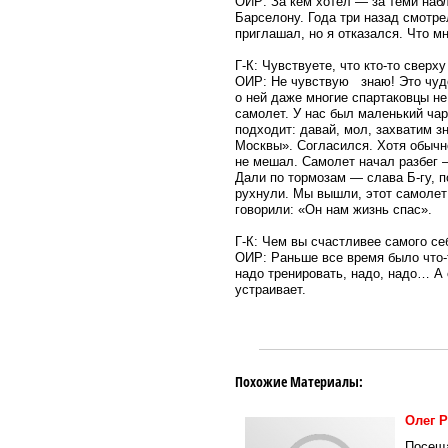
ОИР: За кем хотел — за теми набл
Барселону. Года три назад смотре
приглашал, но я отказался. Что м
Г-К: Чувствуете, что кто-то сверх
ОИР: Не чувствую знаю! Это чудо
о ней даже многие спартаковцы н
самолет. У нас был маленький чар
подходит: давай, мол, захватим з
Москвы». Согласился. Хотя обычно
не мешал. Самолет начал разбег —
Дали по тормозам — слава Б-гу, 
рухнули. Мы вышли, этот самолет 
говорили: «Он нам жизнь спас».
Г-К: Чем вы счастливее самого се
ОИР: Раньше все время было что-т
надо тренировать, надо, надо… А 
устраивает.
Похожие Материалы:
Олег Р
Посеща