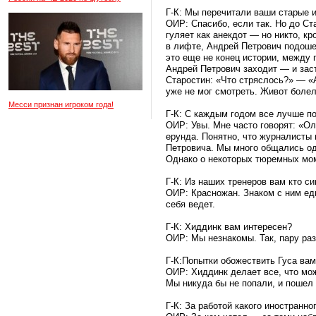
Г-К: Мы перечитали ваши старые 
ОИР: Спасибо, если так. Но до Ст
гуляет как анекдот — но никто, к
в лифте, Андрей Петрович подоше
это еще не конец истории, между 
Андрей Петрович заходит — и заст
Старостин: «Что стряслось?» — «А
уже не мог смотреть. Живот болел
Месси признан игроком года!
Г-К: С каждым годом все лучше п
ОИР: Увы. Мне часто говорят: «Ол
ерунда. Понятно, что журналисты в
Петровича. Мы много общались оди
Однако о некоторых тюремных мом
Г-К: Из наших тренеров вам кто с
ОИР: Красножан. Знаком с ним ед
себя ведет.
Г-К: Хиддинк вам интересен?
ОИР: Мы незнакомы. Так, пару ра
Г-К:Попытки обожествить Гуса ва
ОИР: Хиддинк делает все, что може
Мы никуда бы не попали, и пошел
Г-К: За работой какого иностран