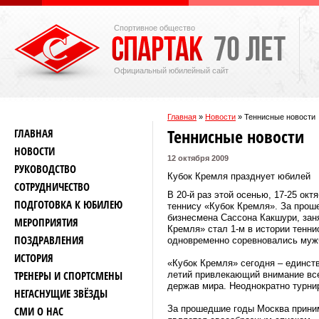
Спортивное общество
Официальный юбилейный сайт
Главная
»
Новости
»
Теннисные новости
Теннисные новости
ГЛАВНАЯ
НОВОСТИ
12 октября 2009
РУКОВОДСТВО
Кубок Кремля празднует юбилей
СОТРУДНИЧЕСТВО
В 20-й раз этой осенью, 17-25 ок
ПОДГОТОВКА К ЮБИЛЕЮ
теннису «Кубок Кремля». За прош
бизнесмена Сассона Какшури, зан
МЕРОПРИЯТИЯ
Кремля» стал 1-м в истории тенн
ПОЗДРАВЛЕНИЯ
одновременно соревновались муж
ИСТОРИЯ
«Кубок Кремля» сегодня – единст
ТРЕНЕРЫ И СПОРТСМЕНЫ
летий привлекающий внимание все
держав мира. Неоднократно турнир
НЕГАСНУЩИЕ ЗВЁЗДЫ
За прошедшие годы Москва приним
СМИ О НАС