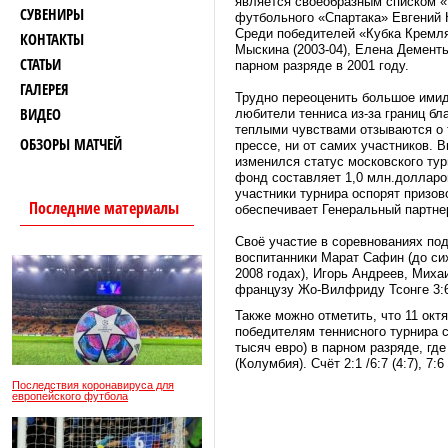
является своеобразным списком «К
СУВЕНИРЫ
футбольного «Спартака» Евгений 
Среди победителей «Кубка Кремля
КОНТАКТЫ
Мыскина (2003-04), Елена Дементь
СТАТЬИ
парном разряде в 2001 году.
ГАЛЕРЕЯ
Трудно переоценить большое имид
ВИДЕО
любители тенниса из-за границ б
теплыми чувствами отзываются о т
ОБЗОРЫ МАТЧЕЙ
прессе, ни от самих участников. 
изменился статус московского тур
фонд составляет 1,0 млн.долларов
участники турнира оспорят призо
Последние материалы
обеспечивает Генеральный партне
Своё участие в соревнованиях по
воспитанники Марат Сафин (до си
2008 годах), Игорь Андреев, Мих
французу Жо-Вилфриду Тсонге 3:6:
Также можно отметить, что 11 окт
победителям теннисного турнира 
тысяч евро) в парном разряде, гд
(Колумбия). Счёт 2:1 /6:7 (4:7), 7:
Последствия коронавируса для
европейского футбола