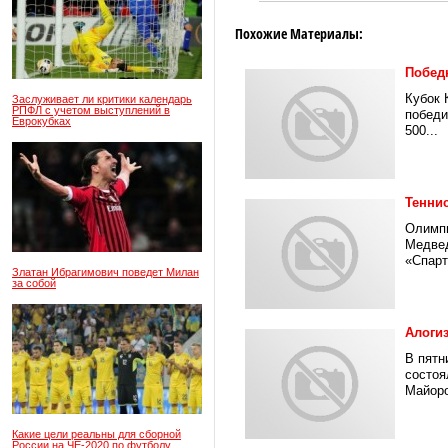
Похожие Материалы:
Побед
Кубок 
Заслуживает ли критики календарь
РПФЛ с учетом выступлений в
победи
Еврокубках
500...
Тенни
Олимпи
Медвед
«Спарт
Златан Ибрагимович поведет Милан
за собой
Алогиз
В пятн
состоя
Майоро
Какие цели реальны для сборной
России на ЧЕ-2020 по футболу