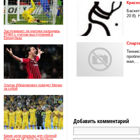
Красн
Баскет
20:8).
Заслуживает ли критики календарь
РПФЛ с учетом выступлений в
Еврокубках
Спарт
Теннис
пробле
мая,...
Златан Ибрагимович поведет Милан
за собой
Добавить комментарий
Какие цели реальны для сборной
России на ЧЕ-2020 по футболу