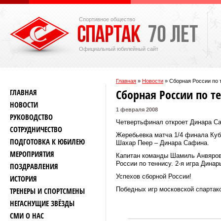
Спортивное общество
Официальный юбилейный сайт
Главная
»
Новости
»
Сборная России по 
Сборная России по т
ГЛАВНАЯ
НОВОСТИ
1 февраля 2008
РУКОВОДСТВО
Четвертьфинал откроет Динара С
СОТРУДНИЧЕСТВО
Жеребьевка матча 1/4 финала Куб
ПОДГОТОВКА К ЮБИЛЕЮ
Шахар Пеер – Динара Сафина.
МЕРОПРИЯТИЯ
Капитан команды Шамиль Анвярови
России по теннису. 2-я игра Дина
ПОЗДРАВЛЕНИЯ
Успехов сборной России!
ИСТОРИЯ
Победных игр московской спартак
ТРЕНЕРЫ И СПОРТСМЕНЫ
НЕГАСНУЩИЕ ЗВЁЗДЫ
СМИ О НАС