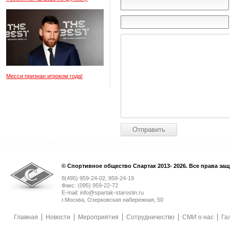
Месси признан игроком года!
© Спортивное общество Спартак 2013- 2026. Все права за
8(495) 959-24-02, 959-24-19
Факс: (095) 959-22-72
E-mail: info@spartak-starostin.ru
г.Москва, Озерковская набережная, 50
Главная
Новости
Мероприятия
Сотрудничество
СМИ о нас
Га