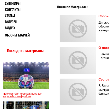
СУВЕНИРЫ
Похожие Материалы:
КОНТАКТЫ
СТАТЬИ
Сборн
ГАЛЕРЕЯ
Динара
сборно
ВИДЕО
женщин
ОБЗОРЫ МАТЧЕЙ
О поте
Последние материалы
Шамиль
Евгени
Сестра
В Берл
выигра
финале
Последствия коронавируса для
европейского футбола