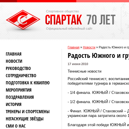
Спортивное общество
Официальный юбилейный сайт
Главная
»
Новости
»
Радость Южного и г
Радость Южного и гр
ГЛАВНАЯ
НОВОСТИ
17 июня 2010
РУКОВОДСТВО
Теннисные новости
СОТРУДНИЧЕСТВО
Российский теннисист, воспитанн
ПОДГОТОВКА К ЮБИЛЕЮ
победителями турнира в германско
МЕРОПРИЯТИЯ
- 1/4 финала. ЮЖНЫЙ / Стаховский 
ПОЗДРАВЛЕНИЯ
- 1/2 финала. ЮЖНЫЙ / Стаховский 
ИСТОРИЯ
ТРЕНЕРЫ И СПОРТСМЕНЫ
- Финал. ЮЖНЫЙ / Стаховский – Дам
украинская пара затратила около 1
НЕГАСНУЩИЕ ЗВЁЗДЫ
Благодаря этой победе ЮЖНЫЙ и С
СМИ О НАС