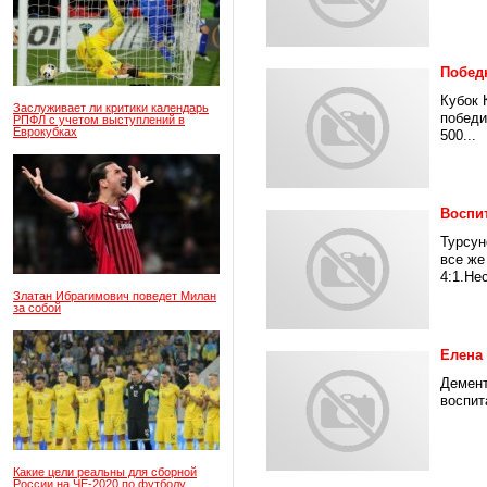
Побед
Кубок 
Заслуживает ли критики календарь
победи
РПФЛ с учетом выступлений в
Еврокубках
500...
Воспи
Турсун
все же
4:1.Не
Златан Ибрагимович поведет Милан
за собой
Елена
Демент
воспит
Какие цели реальны для сборной
России на ЧЕ-2020 по футболу