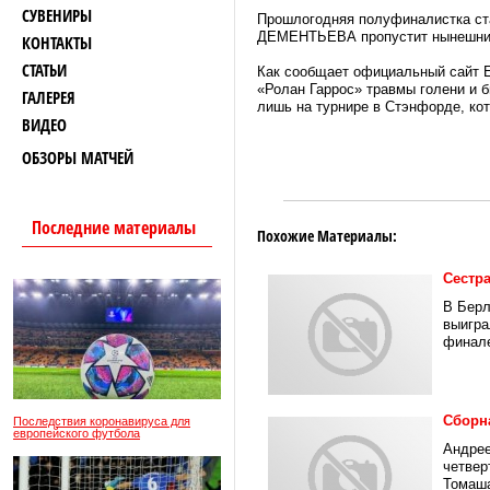
СУВЕНИРЫ
Прошлогодняя полуфиналистка ст
ДЕМЕНТЬЕВА пропустит нынешний 
КОНТАКТЫ
СТАТЬИ
Как сообщает официальный сайт 
«Ролан Гаррос» травмы голени и 
ГАЛЕРЕЯ
лишь на турнире в Стэнфорде, кот
ВИДЕО
ОБЗОРЫ МАТЧЕЙ
Последние материалы
Похожие Материалы:
Сестра
В Берл
выигра
финале
Сборн
Последствия коронавируса для
европейского футбола
Андрее
четвер
Томаша