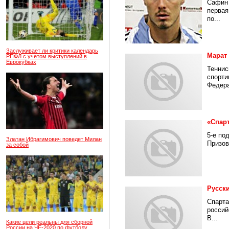
Сафин 
первая
по...
Заслуживает ли критики календарь
Марат
РПФЛ с учетом выступлений в
Еврокубках
Теннис
спорти
Федера
«Спар
5-е по
Златан Ибрагимович поведет Милан
Призов
за собой
Русск
Спарта
россий
В...
Какие цели реальны для сборной
России на ЧЕ-2020 по футболу