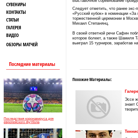
Выставочное соревнование пройде
СУВЕНИРЫ
Следует отметить, что ранее экс
КОНТАКТЫ
«Русский кубок» в номинации «За 
торжественной церемонии в Моск
СТАТЬИ
Михаил Степанянц.
ГАЛЕРЕЯ
В своей ответной речи Сафин побл
ВИДЕО
которое болеет, а также Шамиля Т
выиграл 15 турниров, заработав н
ОБЗОРЫ МАТЧЕЙ
Последние материалы
Похожие Материалы:
Галер
Эссе ж
знает 
творить
Последствия коронавируса для
европейского футбола
Тенни