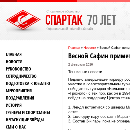
Спортивное общество
Официальный юбилейный сайт
Главная
»
Новости
»
Весной Сафин приме
Весной Сафин примет
ГЛАВНАЯ
НОВОСТИ
2 февраля 2010
РУКОВОДСТВО
Теннисные новости
СОТРУДНИЧЕСТВО
Недавно завершивший карьеру рос
ПОДГОТОВКА К ЮБИЛЕЮ
участие в благотворительном турн
победитель турниров «Большого ш
МЕРОПРИЯТИЯ
«Грозного» с тех пор, как он в 19
ПОЗДРАВЛЕНИЯ
пойдет на поддержку Центра тенни
ИСТОРИЯ
1. Лендл встретится со шведом Ма
ТРЕНЕРЫ И СПОРТСМЕНЫ
летия.
2. Еще одну пару составят Марат
НЕГАСНУЩИЕ ЗВЁЗДЫ
3. Состав 3-й пары пока не опреде
СМИ О НАС