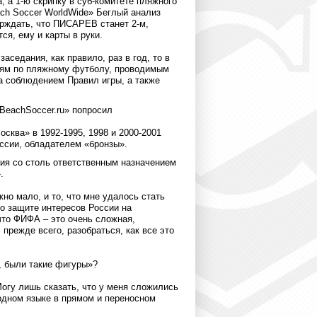
 а 1-ю скрипку в суб-комитете пляжного
ch Soccer WorldWide» Беглый анализ
верждать, что ПИСАРЕВ станет 2-м,
ся, ему и карты в руки.
аседания, как правило, раз в год, то в
ниям по пляжному футболу, проводимым
а соблюдением Правил игры, а также
BeachSoccer.ru» попросил
ква» в 1992-1995, 1998 и 2000-2001
ссии, обладателем «бронзы».
ия со столь ответственным назначением
.
о мало, и то, что мне удалось стать
о защите интересов России на
что ФИФА – это очень сложная,
прежде всего, разобраться, как все это
 были такие фигуры»?
огу лишь сказать, что у меня сложились
одном языке в прямом и переносном