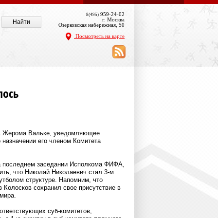
959-24-02
8(495)
г. Москва
Озерковская набережная, 50
Посмотреть на карте
лось
ФА Жерома Вальке, уведомляющее
 назначении его членом Комитета
а последнем заседании Исполкома ФИФА,
ить, что Николай Николаевич стал 3-м
тболом структуре. Напомним, что
в Колосков сохранил свое присутствие в
мира.
оответствующих суб-комитетов,