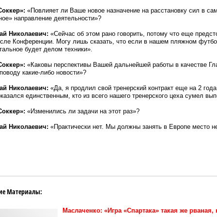
Соккер»:
«Повлияет ли Ваше новое назначение на расстановку сил в сам
ное» направление деятельности»?
ай Николаевич:
«Сейчас об этом рано говорить, потому что еще предс
сле Конференции. Могу лишь сказать, что если в нашем пляжном футбо
тальное будет делом техники».
Соккер»:
«Каковы перспективы Вашей дальнейшей работы в качестве Гла
поводу какие-либо новости»?
ай Николаевич:
«Да, я продлил свой тренерский контракт еще на 2 год
оказался единственным, кто из всего нашего тренерского цеха сумел вып
Соккер»:
«Изменились ли задачи на этот раз»?
ай Николаевич:
«Практически нет. Мы должны занять в Европе место не 
ие Материалы:
Маслаченко: «Игра «Спартака» такая же рваная,