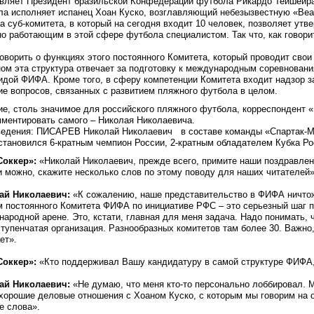
вляет Президент бразильской Конфедерации футбола Рикардо Тейшейра,
а исполняет испанец Хоан Куско, возглавляющий небезызвестную «Bea
а суб-комитета, в который на сегодня входит 10 человек, позволяет ут
о работающим в этой сфере футбола специалистом. Так что, как говорит
оворить о функциях этого постоянного Комитета, который проводит свои з
ом эта структура отвечает за подготовку к международным соревнова
идой ФИФА. Кроме того, в сферу компетенции Комитета входит надзор з
е вопросов, связанных с развитием пляжного футбола в целом.
е, столь значимое для российского пляжного футбола, корреспондент «
ментировать самого – Николая Николаевича.
едения: ПИСАРЕВ Николай Николаевич в составе команды «Спартак-Мос
cтановился 6-кратным чемпион России, 2-кратным обладателем Кубка Ро
Соккер»:
«Николай Николаевич, прежде всего, примите наши поздравлен
и можно, скажите несколько слов по этому поводу для наших читателей»
ай Николаевич:
«К сожалению, наше представительство в ФИФА ничтожн
 постоянного Комитета ФИФА по инициативе РФС – это серьезный шаг п
ародной арене. Это, кстати, главная для меня задача. Надо понимать, 
тупенчатая организация. Разнообразных комитетов там более 30. Важно, 
ет».
Соккер»:
«Кто поддерживал Вашу кандидатуру в самой структуре ФИФА,
ай Николаевич:
«Не думаю, что меня кто-то персонально лоббировал. М
хорошие деловые отношения с Хоаном Куско, с которым мы говорим на 
е слова».