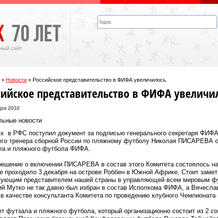
ный сайт
»
Новости
»
Российское представительство в ФИФА увеличилось
сийское представительство в ФИФА увеличи
ря 2010
льные новости
ях в РФС поступил документ за подписью генерального секретаря ФИ
его тренера сборной России по пляжному футболу Николая ПИСАРЕВА о
ла и пляжного футбола ФИФА.
решение о включении ПИСАРЕВА в состав этого Комитета состоялось н
е проходило 3 декабря на острове Роббен в Южной Африке, Стоит замет
вующим представителем нашей страны в управляющей всем мировым фу
й Мутко не так давно был избран в состав Исполкома ФИФА, а Вячесла
 качестве консультанта Комитета по проведению клубного Чемпионата 
т футзала и пляжного футбола, который организационно состоит из 2 с