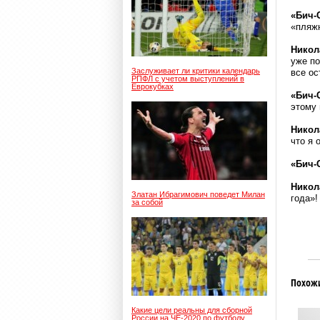
«Бич-
«пляж
Никол
уже по
Заслуживает ли критики календарь
все ос
РПФЛ с учетом выступлений в
Еврокубках
«Бич-
этому 
Никол
что я 
«Бич-
Никол
Златан Ибрагимович поведет Милан
года»!
за собой
Похож
Какие цели реальны для сборной
России на ЧЕ-2020 по футболу