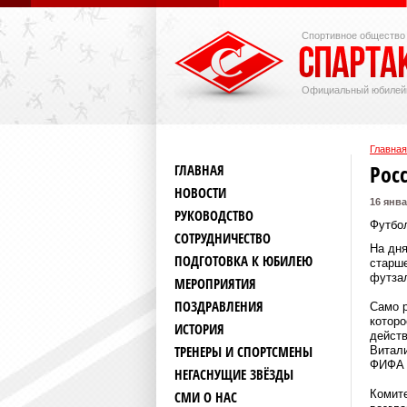
Спортивное общество
Официальный юбилей
Главная
Рос
ГЛАВНАЯ
НОВОСТИ
16 янва
РУКОВОДСТВО
Футбо
СОТРУДНИЧЕСТВО
На дн
ПОДГОТОВКА К ЮБИЛЕЮ
старш
футза
МЕРОПРИЯТИЯ
ПОЗДРАВЛЕНИЯ
Само 
которо
ИСТОРИЯ
дейст
ТРЕНЕРЫ И СПОРТСМЕНЫ
Витали
ФИФА в
НЕГАСНУЩИЕ ЗВЁЗДЫ
Комите
СМИ О НАС