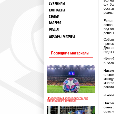
возгла
СУВЕНИРЫ
футбол
состав
КОНТАКТЫ
реальн
СТАТЬИ
Если г
ГАЛЕРЕЯ
основн
ВИДЕО
под эг
решени
ОБЗОРЫ МАТЧЕЙ
Событи
проком
Для св
годах 
Последние материалы
«Бич-
и, есл
Никол
членом
междун
многос
работа
«Бич-
Последствия коронавируса для
европейского футбола
Никол
очень 
смысл