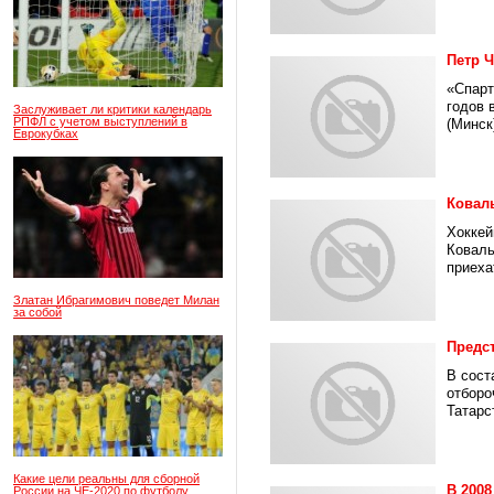
Петр Ч
«Спарт
годов 
Заслуживает ли критики календарь
РПФЛ с учетом выступлений в
(Минск)
Еврокубках
Ковал
Хоккей
Коваль
приехат
Златан Ибрагимович поведет Милан
за собой
Предс
В сост
отборо
Татарс
Какие цели реальны для сборной
В 200
России на ЧЕ-2020 по футболу