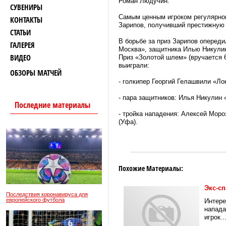
Роман Людучин.
СУВЕНИРЫ
Самым ценным игроком регулярног
КОНТАКТЫ
Зарипов, получивший престижную
СТАТЬИ
В борьбе за приз Зарипов оперед
ГАЛЕРЕЯ
Москва», защитника Илью Никулин
ВИДЕО
Приз «Золотой шлем» (вручается 
выиграли:
ОБЗОРЫ МАТЧЕЙ
- голкипер Георгий Гелашвили «Ло
- пара защитников: Илья Никулин 
Последние материалы
- тройка нападения: Алексей Мор
(Уфа).
Похожие Материалы:
Экс-сп
Последствия коронавируса для
европейского футбола
Интере
напада
игрок..