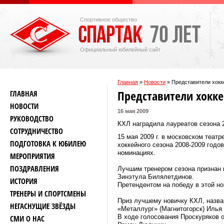
Спортивное общество
Официальный юбилейный сайт
Главная
»
Новости
»
Представители хокк
Представители хокке
ГЛАВНАЯ
НОВОСТИ
16 мая 2009
РУКОВОДСТВО
КХЛ наградила лауреатов сезона 
СОТРУДНИЧЕСТВО
15 мая 2009 г. в московском теа
ПОДГОТОВКА К ЮБИЛЕЮ
хоккейного сезона 2008-2009 годо
номинациях.
МЕРОПРИЯТИЯ
ПОЗДРАВЛЕНИЯ
Лучшим тренером сезона признан 
Зинэтула Билялетдинов.
ИСТОРИЯ
Претендентом на победу в этой н
ТРЕНЕРЫ И СПОРТСМЕНЫ
Приз лучшему новичку КХЛ, назв
НЕГАСНУЩИЕ ЗВЁЗДЫ
«Металлург» (Магнитогорск) Илья
В ходе голосования Проскуряков 
СМИ О НАС