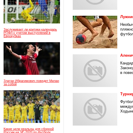
Лужни
Необыч
пляжно
Заслуживает ли критики календарь
РПФЛ с учетом выступлений в
футбол
Еврокубках
Алени
Кандид
Законо
в повес
Златан Ибрагимович поведет Милан
за собой
Турнир
Футбол
междун
Ходынк
Какие цели реальны для сборной
России на ЧЕ-2020 по футболу