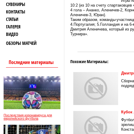
Игры н
СУВЕНИРЫ
10:2 (из 10 на счету спартаковцев 
4 гола – Ананко, Аленичев-2, Корн
КОНТАКТЫ
Аленичев-3, Юран).
СТАТЬИ
Таким образом, команды-участниц
4.Португалия; 5.Голландия и на 6
ГАЛЕРЕЯ
Дмитрия Аленичева, который из ру
ВИДЕО
Турнира».
ОБЗОРЫ МАТЧЕЙ
Похожие Материалы:
Последние материалы
Дмитр
Сборна
подряд
Кубок 
Последствия коронавируса для
европейского футбола
Футбол
зрелищ
Конста