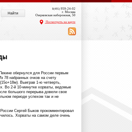
959-24-02
8(495)
г. Москва
Озерковская набережная, 50
Посмотреть на карте
ады
в Пекине обернулся для России первым
з 78 набранных очков на счету
(15о+18м). Выиграв 1-ю четверть,
х. Во 2-й 10-минутке хорваты, ведомые
осле большого перерыва довели свое
льном периоде успехом так и не
 России Сергей Быков прокомментировал
лучилось. Хорваты на самом деле очень