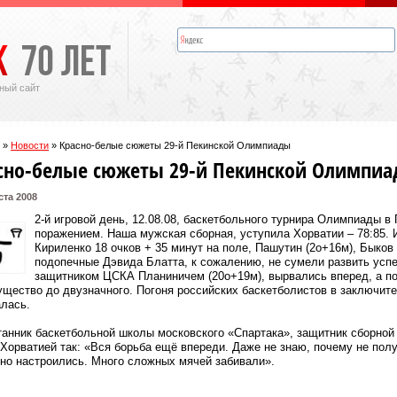
ный сайт
»
Новости
»
Красно-белые сюжеты 29-й Пекинской Олимпиады
сно-белые сюжеты 29-й Пекинской Олимпи
ста 2008
2-й игровой день, 12.08.08, баскетбольного турнира Олимпиады 
поражением. Наша мужская сборная, уступила Хорватии – 78:85. И
Кириленко 18 очков + 35 минут на поле, Пашутин (2о+16м), Быков 
подопечные Дэвида Блатта, к сожалению, не сумели развить успе
защитником ЦСКА Планиничем (20о+19м), вырвались вперед, а п
щество до двузначного. Погоня российских баскетболистов в заключите
лась.
анник баскетбольной школы московского «Спартака», защитник сборной
 Хорватией так: «Вся борьба ещё впереди. Даже не знаю, почему не по
но настроились. Много сложных мячей забивали».