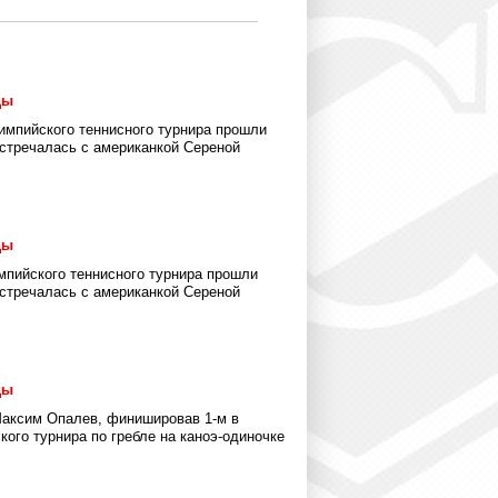
ды
олимпийского теннисного турнира прошли
стречалась с американкой Сереной
ды
импийского теннисного турнира прошли
стречалась с американкой Сереной
ды
Максим Опалев, финишировав 1-м в
ого турнира по гребле на каноэ-одиночке