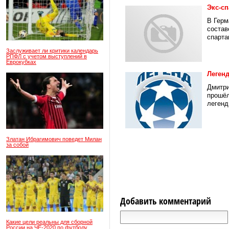
Экс-с
В Герм
состав
спарта
Заслуживает ли критики календарь
РПФЛ с учетом выступлений в
Еврокубках
Легенд
Дмитри
прошёл
легенд»
Златан Ибрагимович поведет Милан
за собой
Добавить комментарий
Какие цели реальны для сборной
России на ЧЕ-2020 по футболу