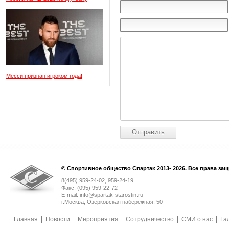
Месси признан игроком года!
© Спортивное общество Спартак 2013- 2026. Все права за
8(495) 959-24-02, 959-24-19
Факс: (095) 959-22-72
E-mail: info@spartak-starostin.ru
г.Москва, Озерковская набережная, 50
Главная
Новости
Мероприятия
Сотрудничество
СМИ о нас
Га