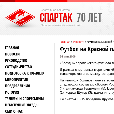
Спортивное общество
Официальный юбилейный сайт
Главная
»
Новости
»
Футбол на Красной 
Футбол на Красной 
ГЛАВНАЯ
НОВОСТИ
24 мая 2008
РУКОВОДСТВО
«Звезды» европейского футбола п
СОТРУДНИЧЕСТВО
В рамках спортивных мероприятий
ПОДГОТОВКА К ЮБИЛЕЮ
товарищеская игра между ветеран
МЕРОПРИЯТИЯ
На мини-футбольное поле ветеран
следующих составах: сборная Росс
ПОЗДРАВЛЕНИЯ
(4), динамовцы Гершкович (5), Ер
ИСТОРИЯ
(1), хорват Шукер (3), датчанин Л
ТРЕНЕРЫ И СПОРТСМЕНЫ
Со счетом 15:15 победила Дружба 
НЕГАСНУЩИЕ ЗВЁЗДЫ
СМИ О НАС