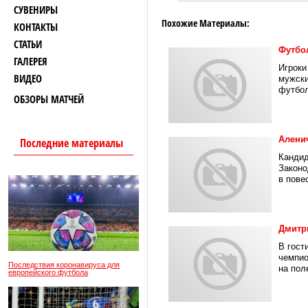
СУВЕНИРЫ
Похожие Материалы:
КОНТАКТЫ
СТАТЬИ
Футбо
ГАЛЕРЕЯ
Игроки
ВИДЕО
мужски
футбол
ОБЗОРЫ МАТЧЕЙ
Алени
Последние материалы
Кандид
Законо
в повес
Дмитр
В гост
чемпио
Последствия коронавируса для
на поле
европейского футбола