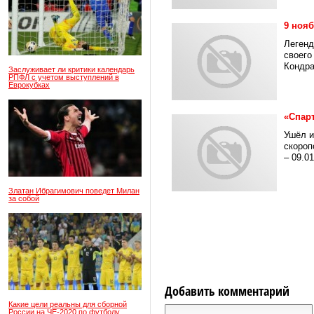
9 ноя
Легенд
своего
Кондра
Заслуживает ли критики календарь
РПФЛ с учетом выступлений в
Еврокубках
«Спарт
Ушёл и
скороп
– 09.01.
Златан Ибрагимович поведет Милан
за собой
Добавить комментарий
Какие цели реальны для сборной
России на ЧЕ-2020 по футболу