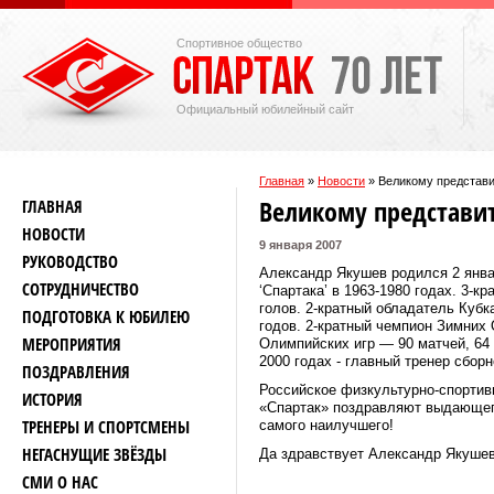
Спортивное общество
Официальный юбилейный сайт
Главная
»
Новости
»
Великому представи
Великому представит
ГЛАВНАЯ
НОВОСТИ
9 января 2007
РУКОВОДСТВО
Александр Якушев родился 2 янва
СОТРУДНИЧЕСТВО
‘Спартака’ в 1963-1980 годах. 3-к
голов. 2-кратный обладатель Кубка
ПОДГОТОВКА К ЮБИЛЕЮ
годов. 2-кратный чемпион Зимних 
МЕРОПРИЯТИЯ
Олимпийских игр — 90 матчей, 64 г
2000 годах ‑ главный тренер сборн
ПОЗДРАВЛЕНИЯ
Российское физкультурно-спортив
ИСТОРИЯ
«Спартак» поздравляют выдающего
ТРЕНЕРЫ И СПОРТСМЕНЫ
самого наилучшего!
НЕГАСНУЩИЕ ЗВЁЗДЫ
Да здравствует Александр Якушев!!
СМИ О НАС