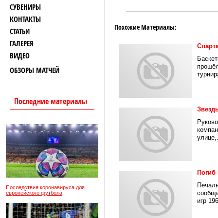
СУВЕНИРЫ
КОНТАКТЫ
Похожие Материалы:
СТАТЬИ
ГАЛЕРЕЯ
Спарта
ВИДЕО
Баскет
прошёл
ОБЗОРЫ МАТЧЕЙ
турнир
Последние материалы
Звезды
Руково
компан
улице,.
Погиб
Печаль
Последствия коронавируса для
сообщи
европейского футбола
игр 196