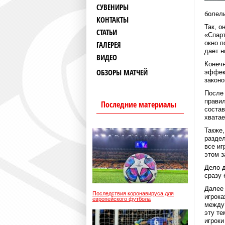
СУВЕНИРЫ
болел
КОНТАКТЫ
Так, о
СТАТЬИ
«Спарт
окно п
ГАЛЕРЕЯ
дает н
ВИДЕО
Конечн
ОБЗОРЫ МАТЧЕЙ
эффект
законо
После 
правил
Последние материалы
состав
хватае
Также,
раздел
все иг
этом з
Дело д
сразу 
Далее 
Последствия коронавируса для
игрока
европейского футбола
между
эту те
игроки