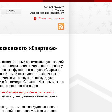
959-24-02
8(495)
г. Москва
Озерковская набережная, 50
Посмотреть на карте
осковского «Спартака»
-портал, который занимается публикацией
орте в целом, взял небольшое интервью у
овского футбольного клуба «Спартак»,
ной темой этого диалога, конечно же,
но-белые интересуются сразу двумя
м и Мохамедов Салахой. Ниже вы можете
состоявшегося разговора.
ь
необычные надгробные памятники
глубокую дань уважения безвременно
ообщил о том, какова будет основная
Мостовой решил сразу высказать свое