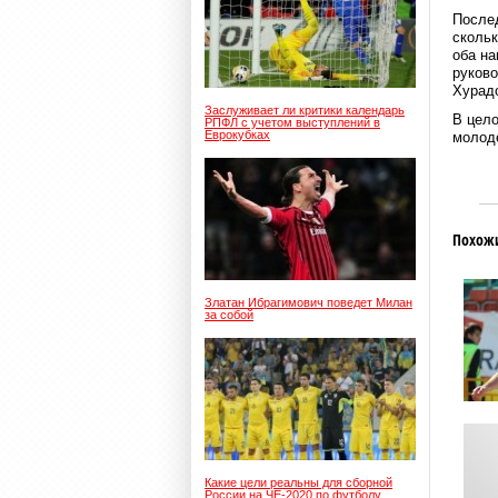
Послед
скольк
оба на
руково
Хурад
Заслуживает ли критики календарь
В цело
РПФЛ с учетом выступлений в
Еврокубках
молоде
Похож
Златан Ибрагимович поведет Милан
за собой
Какие цели реальны для сборной
России на ЧЕ-2020 по футболу