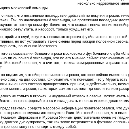
несколько недовольное мнени
ьщика московской команды.
н считает, что негативные последствия действий по покупки игроков, нич
ака». Так, по наблюдениям Александра, на протяжении последних десят
окупает от пяти до семи футболистов, что создает впечатление конвейера
икакого результата, а наоборот, только ухудшает его.
о, прийти в клуб, и купить несколько хороших футболистов это простой
ивный, но вот устраивать такие смены перед каждой половиной сезона, 
мерность, по мнению Мостового.
того высказывания бывшего игрока московского футбольного клуба «Спа
ьно ли он понял Александра, что по его мнению сейчас красно-белым не
е. Мостовой пояснил, что считает, что квалифицированных и грамотных 
т.
 он подметил, что общее количество игроков, которое сейчас имеется в
ено сразу на два состава. Он отметил, что понимает, что у Мурата есть
роки нынешнего состава приобретались при нем, и действительно, возможн
ачем менять игроков, на которых сам же настоял, да еще и толком раскр
алеко не только в игроках, и неудачный отрезок в сезоне, может иметь 
бежать на трансферный рынок и вкладывать в новых игроков десятки м
представитель средств массовой информации поинтересовался, что ду
х, которыми по слухам интересуется Якин. Мостовой пояснил, что если, 
 Романом Широковым и Муратом Якиным действительно очень не гладкие
му долгого дискутировать, так как такое встречается в футболе сплошь
 и тренеры могут не поладить между собой.