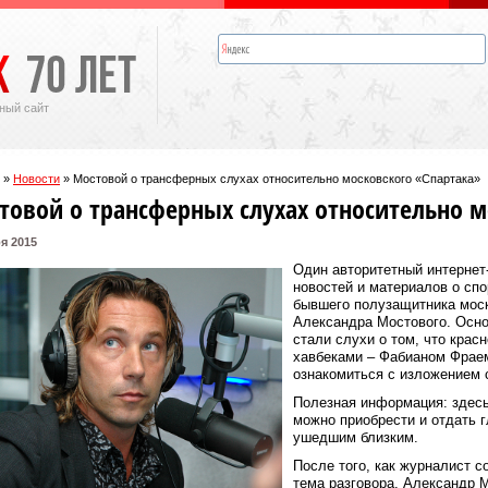
ный сайт
»
Новости
»
Мостовой о трансферных слухах относительно московского «Спартака»
товой о трансферных слухах относительно м
я 2015
Один авторитетный интернет
новостей и материалов о сп
бывшего полузащитника моск
Александра Мостового. Основ
стали слухи о том, что крас
хавбеками – Фабианом Фрае
ознакомиться с изложением 
Полезная информация: здес
можно приобрести и отдать 
ушедшим близким.
После того, как журналист с
тема разговора, Александр 