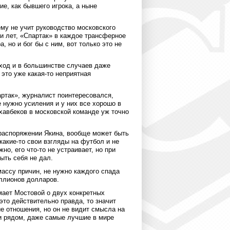
е, как бывшего игрока, а ныне
ему не учит руководство московского
и лет, «Спартак» в каждое трансферное
, но и бог бы с ним, вот только это не
 ход и в большинстве случаев даже
это уже какая-то неприятная
ртак», журналист поинтересовался,
 нужно усиления и у них все хорошо в
хавбеков в московской команде уж точно
 распоряжении Якина, вообще может быть
 какие-то свои взгляды на футбол и не
о, его что-то не устраивает, но при
ыть себя не дал.
массу причин, не нужно каждого спада
иллионов долларов.
мает Мостовой о двух конкретных
это действительно правда, то значит
 отношения, но он не видит смысла на
 и рядом, даже самые лучшие в мире