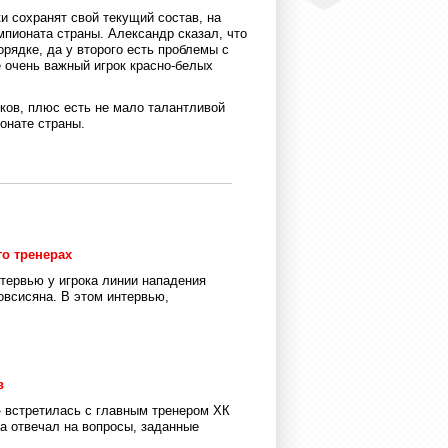
и сохранят свой текущий состав, на
мпионата страны. Александр сказал, что
рядке, да у второго есть проблемы с
е очень важный игрок красно-белых
оков, плюс есть не мало талантливой
онате страны.
о тренерах
тервью у игрока линии нападения
всисяна. В этом интервью,
в
a» встретилась с главным тренером ХК
а отвечал на вопросы, заданные