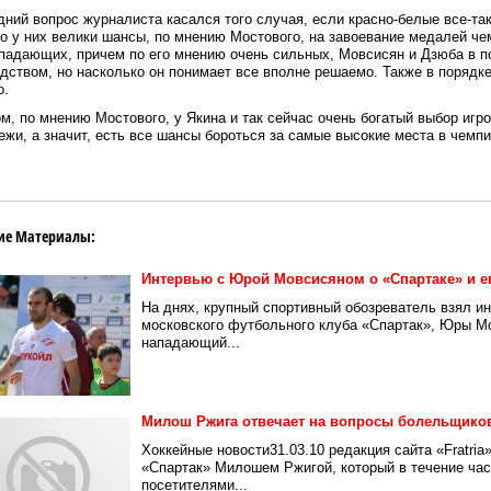
ний вопрос журналиста касался того случая, если красно-белые все-так
о у них велики шансы, по мнению Мостового, на завоевание медалей че
падающих, причем по его мнению очень сильных, Мовсисян и Дзюба в по
дством, но насколько он понимает все вполне решаемо. Также в порядк
о.
м, по мнению Мостового, у Якина и так сейчас очень богатый выбор игр
жи, а значит, есть все шансы бороться за самые высокие места в чемпи
ие Материалы:
Интервью с Юрой Мовсисяном о «Спартаке» и ег
На днях, крупный спортивный обозреватель взял ин
московского футбольного клуба «Спартак», Юры Мо
нападающий...
Милош Ржига отвечает на вопросы болельщико
Хоккейные новости31.03.10 редакция сайта «Fratri
«Спартак» Милошем Ржигой, который в течение час
посетителями...