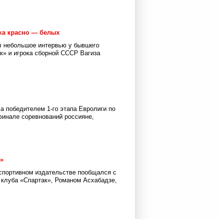
ка красно — белых
ял небольшое интервью у бывшего
к» и игрока сборной СССР Вагиза
 победителем 1-го этапа Евролиги по
финале соревнований россияне,
»
 спортивном издательстве пообщался с
 клуба «Спартак», Романом Асхабадзе,