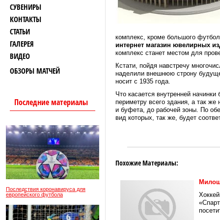
СУВЕНИРЫ
КОНТАКТЫ
СТАТЬИ
комплекс, кроме большого футболь
ГАЛЕРЕЯ
интернет магазин ювелирных из
комплекс станет местом для пров
ВИДЕО
Кстати, пойдя навстречу многочи
ОБЗОРЫ МАТЧЕЙ
наделили внешнюю строну будуще
носит с 1935 года.
Что касается внутренней начинки 
Последние материалы
периметру всего здания, а так ж
и буфета, до рабочей зоны. По об
вид которых, так же, будет соотв
Похожие Материалы:
Милош
Последствия коронавируса для
Хоккей
европейского футбола
«Спарт
посети