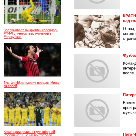
КРАСН
над г
О том,
Заслуживает ли критики календарь
сегодн
РПФЛ с учетом выступлений в
Еврокубках
страны.
Футбо
Команд
интере
после 1
Златан Ибрагимович поведет Милан
за собой
Питерс
Баскет
проигр
мужски
Какие цели реальны для сборной
Петр Ч
России на ЧЕ-2020 по футболу