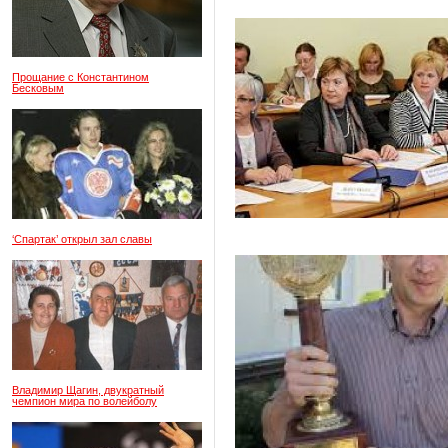
Прощание с Константином
Бесковым
‘Спартак’ открыл зал славы
Владимир Щагин, двукратный
чемпион мира по волейболу