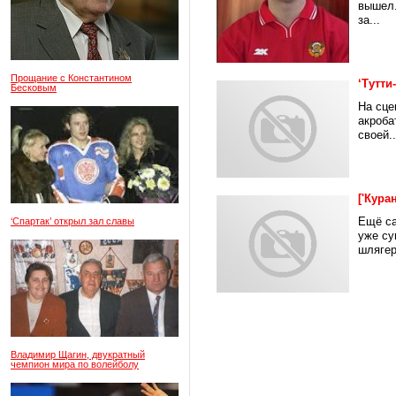
вышел.
за...
Прощание с Константином
‘Тутти
Бесковым
На сце
акроба
своей..
['Кура
Ещё са
‘Спартак’ открыл зал славы
уже су
шлягер
Владимир Щагин, двукратный
чемпион мира по волейболу