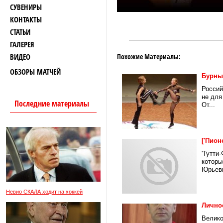
СУВЕНИРЫ
КОНТАКТЫ
СТАТЬИ
ГАЛЕРЕЯ
ВИДЕО
Похожие Материалы:
ОБЗОРЫ МАТЧЕЙ
Бурны
Россий
не для
Последние материалы
От...
['Пион
'Тутти
которы
Юрьеви
Невио СКАЛА ходит на хоккей
Лично
Велико