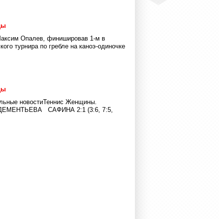
ды
Максим Опалев, финишировав 1-м в
ого турнира по гребле на каноэ-одиночке
ды
ольные новостиТеннис Женщины.
: ДЕМЕНТЬЕВА САФИНА 2:1 (3:6, 7:5,