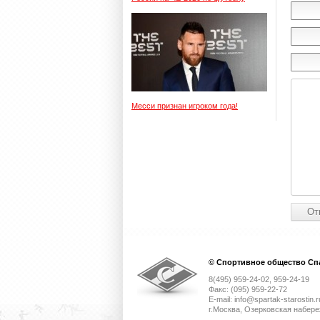
Месси признан игроком года!
© Спортивное общество Спа
8(495) 959-24-02, 959-24-19
Факс: (095) 959-22-72
E-mail: info@spartak-starostin.r
г.Москва, Озерковская набере