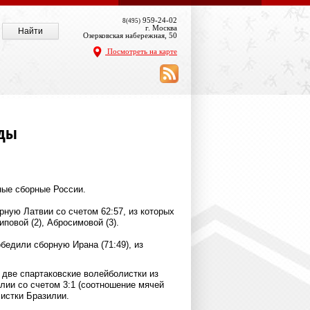
959-24-02
8(495)
г. Москва
Озерковская набережная, 50
Посмотреть на карте
ады
ные сборные России.
рную Латвии со счетом 62:57, из которых
иповой (2), Абросимовой (3).
бедили сборную Ирана (71:49), из
т две спартаковские волейболистки из
лии со счетом 3:1 (соотношение мячей
истки Бразилии.