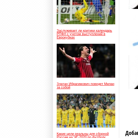
Заслуживает ли критики календарь
РПФЛ с учетом выступлений в
Еврокубках
Златан Ибрагимович поведет Милан
за собой
Доба
Какие цели реальны для сборной
России на ЧЕ-2020 по футболу