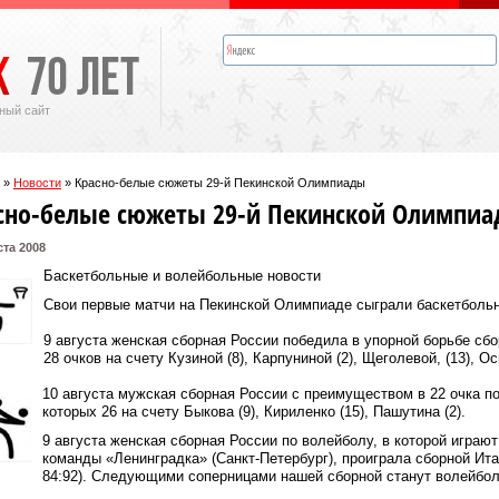
ный сайт
»
Новости
»
Красно-белые сюжеты 29-й Пекинской Олимпиады
сно-белые сюжеты 29-й Пекинской Олимпи
ста 2008
Баскетбольные и волейбольные новости
Свои первые матчи на Пекинской Олимпиаде сыграли баскетболь
9 августа женская сборная России победила в упорной борьбе сбо
28 очков на счету Кузиной (8), Карпуниной (2), Щеголевой, (13), Ос
10 августа мужская сборная России с преимуществом в 22 очка по
которых 26 на счету Быкова (9), Кириленко (15), Пашутина (2).
9 августа женская сборная России по волейболу, в которой играю
команды «Ленинградка» (Санкт-Петербург), проиграла сборной Ита
84:92). Следующими соперницами нашей сборной станут волейбол