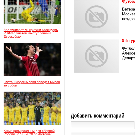
Футбо
Ветера
Москва
поздрав
Заслуживает ли критики календарь
РПФЛ с учетом выступлений в
Еврокубках
9-й ту
Футбол
Алексе
Департ
Златан Ибрагимович поведет Милан
за собой
Добавить комментарий
Какие цели реальны для сборной
России на ЧЕ-2020 по футболу