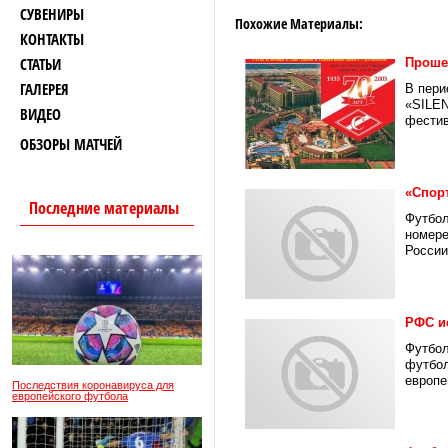
СУВЕНИРЫ
Похожие Материалы:
КОНТАКТЫ
СТАТЬИ
Проше
ГАЛЕРЕЯ
В пери
«SILEN
ВИДЕО
фестив
ОБЗОРЫ МАТЧЕЙ
«Спор
Последние материалы
Футбол
номере
России»
РФС и
Футбол
футбол
европе
Последствия коронавируса для
европейского футбола