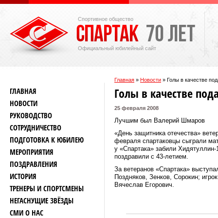
Спортивное общество
Официальный юбилейный сайт
Главная
»
Новости
»
Голы в качестве под
Голы в качестве под
ГЛАВНАЯ
НОВОСТИ
25 февраля 2008
РУКОВОДСТВО
Лучшим был Валерий Шмаров
СОТРУДНИЧЕСТВО
«День защитника отечества» вете
ПОДГОТОВКА К ЮБИЛЕЮ
февраля спартаковцы сыграли мат
у «Спартака» забили Хидятуллин-1
МЕРОПРИЯТИЯ
поздравили с 43-летием.
ПОЗДРАВЛЕНИЯ
За ветеранов «Спартака» выступа
ИСТОРИЯ
Поздняков, Зенков, Сорокин; игро
Вячеслав Егорович.
ТРЕНЕРЫ И СПОРТСМЕНЫ
НЕГАСНУЩИЕ ЗВЁЗДЫ
СМИ О НАС