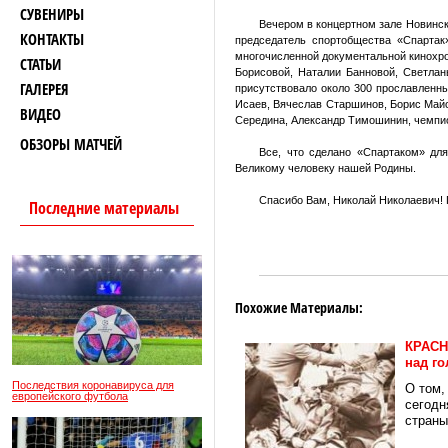
СУВЕНИРЫ
Вечером в концертном зале Новинск
КОНТАКТЫ
председатель спортобщества «Спартак
многочисленной документальной кинохро
СТАТЬИ
Борисовой, Наталии Банновой, Светлан
ГАЛЕРЕЯ
присутствовало около 300 прославленн
Исаев, Вячеслав Старшинов, Борис Майо
ВИДЕО
Середина, Александр Тимошинин, чемпи
ОБЗОРЫ МАТЧЕЙ
Все, что сделано
«
Спартаком
» для
Великому человеку нашей Родины.
Спасибо Вам, Николай Николаевич! 
Последние материалы
Похожие Материалы:
КРАСН
над г
Последствия коронавируса для
О том,
европейского футбола
сегодн
страны.