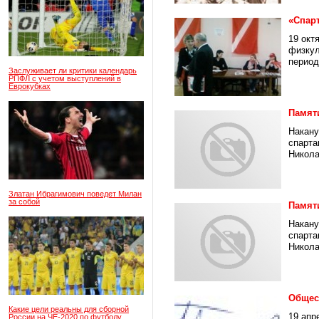
«Спарт
19 окт
физкул
период
Заслуживает ли критики календарь
РПФЛ с учетом выступлений в
Еврокубках
Памят
Накану
спарта
Никола
Златан Ибрагимович поведет Милан
за собой
Памят
Накану
спарта
Никола
Общест
Какие цели реальны для сборной
19 апр
России на ЧЕ-2020 по футболу