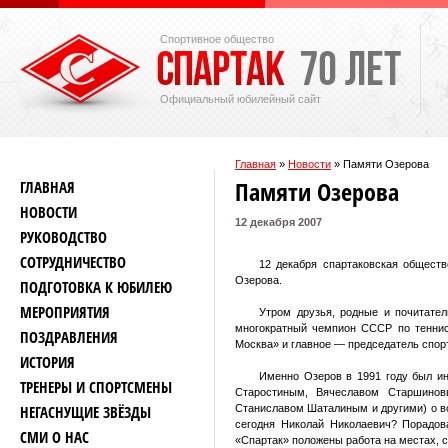
Спортивное общество
Официальный юбилейный сайт
Главная
»
Новости
»
Памяти Озерова
Памяти Озерова
ГЛАВНАЯ
НОВОСТИ
12 декабря 2007
РУКОВОДСТВО
СОТРУДНИЧЕСТВО
12 декабря спартаковская общест
Озерова.
ПОДГОТОВКА К ЮБИЛЕЮ
МЕРОПРИЯТИЯ
Утром друзья, родные и почитате
многократный чемпион СССР по теннису
ПОЗДРАВЛЕНИЯ
Москва» и главное — председатель спор
ИСТОРИЯ
Именно Озеров в
1991 году был и
ТРЕНЕРЫ И СПОРТСМЕНЫ
Старостиным, Вячеславом Старшинов
НЕГАСНУЩИЕ ЗВЁЗДЫ
Станиславом Шаталиным и другими) о в
сегодня Николай Николаевич? Порадов
СМИ О НАС
«
Спартак
»
положены работа на местах, с