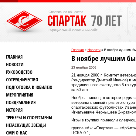
Спортивное общество
Официальный юбилейный сайт
Главная
»
Новости
»
В ноябре лучшим бы
В ноябре лучшим бы
ГЛАВНАЯ
НОВОСТИ
23 ноября 2006
РУКОВОДСТВО
21 ноября 2006 г. Комитет ветер
СОТРУДНИЧЕСТВО
(гендиректор Дмитрий Иванов) в м
традиционного ежегодного 5-го ту
ПОДГОТОВКА К ЮБИЛЕЮ
за 50 лет.
МЕРОПРИЯТИЯ
Ноябрь – месяц, в котором родил
ПОЗДРАВЛЕНИЯ
ветераны главный приз этого тур
спартаковских футболистах Иване
ИСТОРИЯ
Игнатьевиче Чернышеве 2-кратном
ТРЕНЕРЫ И СПОРТСМЕНЫ
Игры в группах принесли следующ
НЕГАСНУЩИЕ ЗВЁЗДЫ
группа «А»: «Спартак» — «Арбитр»
СМИ О НАС
ЦСКА 0:1;