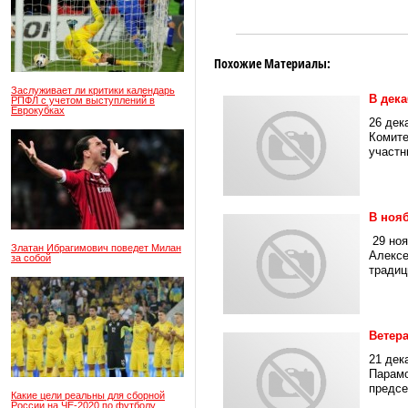
Похожие Материалы:
Заслуживает ли критики календарь
В дек
РПФЛ с учетом выступлений в
Еврокубках
26 дек
Комите
участн
В ноя
29 ноя
Златан Ибрагимович поведет Милан
Алексе
за собой
традиц
Ветера
21 дек
Парамо
предсе
Какие цели реальны для сборной
России на ЧЕ-2020 по футболу