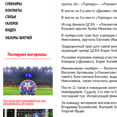
СУВЕНИРЫ
группа «Б»: «Торпедо» – «Локомот
КОНТАКТЫ
В матче за 5-е место «Динамо» обы
СТАТЬИ
В матче за 3-е место «Торпедо» п
ГАЛЕРЕЯ
Исход финала ЦСКА – «Локомотив
Козьмич вручил Кубок Иванова по
ВИДЕО
В ноябрьском туре был учрежден К
ОБЗОРЫ МАТЧЕЙ
Николаевна, вручила Евгению Ива
Традиционный приз для самой рез
играющий тренер ЦСКА Борис Коп
Последние материалы
Лучшими игроками команд-участни
Комаров («Динамо»), Борис Копейк
Именинникам «ноября» — Валентин
Виталию Артемьеву («Локомотив»)
память Константина Бескова, выда
Николаевна, также получила ценн
После 11 туров в командном зачет
бомбардиров. Судьбу 1-го места 5
последний тур. Интригующий фини
Последствия коронавируса для
За команду ветеранов московского
европейского футбола
Владимир Букиевский, Валерий Зе
Георгий Ярцев.