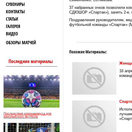
СУВЕНИРЫ
37 набранных очков позволили ко
КОНТАКТЫ
СДЮШОР «Спартак»), занять 2-е, п
СТАТЬИ
Поздравления руководителям, мед
футбольной команды «Спартак» (М
ГАЛЕРЕЯ
ВИДЕО
ОБЗОРЫ МАТЧЕЙ
Похожие Материалы:
Последние материалы
Женщи
16 апр
команд
Спарт
Исполк
Последствия коронавируса для
лучшие
европейского футбола
«Спарт