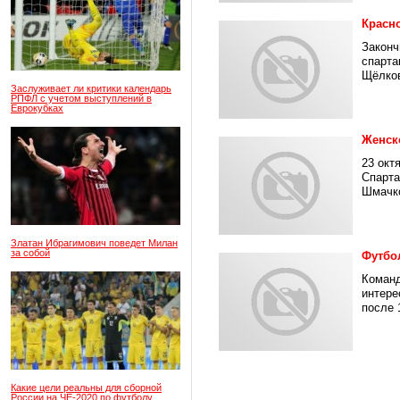
Красн
Законч
спарта
Щёлков
Заслуживает ли критики календарь
РПФЛ с учетом выступлений в
Еврокубках
Женск
23 окт
Спарта
Шмачко
Златан Ибрагимович поведет Милан
за собой
Футбо
Команд
интере
после 1
Какие цели реальны для сборной
России на ЧЕ-2020 по футболу