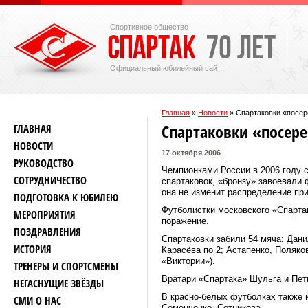
Спортивное общество
Официальный юбилейный сайт
Главная
»
Новости
»
Спартаковки «посе
Спартаковки «посер
ГЛАВНАЯ
НОВОСТИ
17 октября 2006
РУКОВОДСТВО
Чемпионками России в 2006 году с
СОТРУДНИЧЕСТВО
спартаковок, «бронзу» завоевали 
она не изменит распределение при
ПОДГОТОВКА К ЮБИЛЕЮ
Футболистки московского «Спартак
МЕРОПРИЯТИЯ
поражение.
ПОЗДРАВЛЕНИЯ
Спартаковки забили 54 мяча: Дани
ИСТОРИЯ
Карасёва по 2; Астапенко, Поляко
«Виктории»).
ТРЕНЕРЫ И СПОРТСМЕНЫ
Вратари «Спартака» Шульга и Петь
НЕГАСНУЩИЕ ЗВЁЗДЫ
В красно-белых футболках также и
СМИ О НАС
Семенченко, Сотникова.