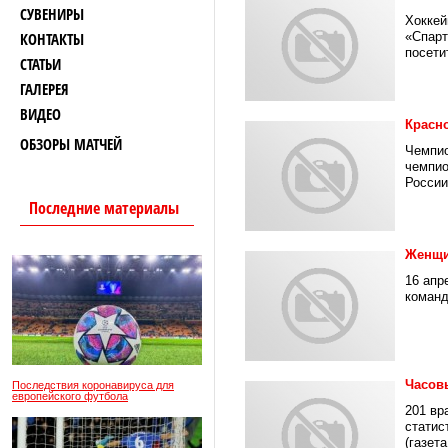
СУВЕНИРЫ
Хоккей
КОНТАКТЫ
«Спарт
посети
СТАТЬИ
ГАЛЕРЕЯ
ВИДЕО
Красн
ОБЗОРЫ МАТЧЕЙ
Чемпио
чемпио
России 
Последние материалы
Женщи
16 апр
команд
Часов
Последствия коронавируса для
европейского футбола
201 вр
статис
(газета