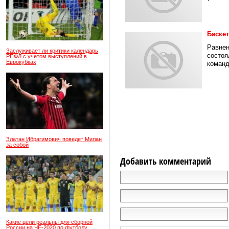
Баске
Равнен
Заслуживает ли критики календарь
состоя
РПФЛ с учетом выступлений в
Еврокубках
команд
Златан Ибрагимович поведет Милан
за собой
Добавить комментарий
Какие цели реальны для сборной
России на ЧЕ-2020 по футболу