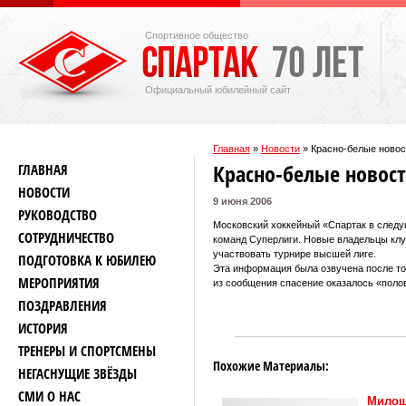
Спортивное общество
Официальный юбилейный сайт
Главная
»
Новости
»
Красно-белые новост
Красно-белые новост
ГЛАВНАЯ
НОВОСТИ
9 июня 2006
РУКОВОДСТВО
Московский хоккейный «Спартак в следу
СОТРУДНИЧЕСТВО
команд Суперлиги. Новые владельцы клу
участвовать турнире высшей лиге.
ПОДГОТОВКА К ЮБИЛЕЮ
Эта информация была озвучена после тог
МЕРОПРИЯТИЯ
из сообщения спасение оказалось «поло
ПОЗДРАВЛЕНИЯ
ИСТОРИЯ
ТРЕНЕРЫ И СПОРТСМЕНЫ
Похожие Материалы:
НЕГАСНУЩИЕ ЗВЁЗДЫ
СМИ О НАС
Милош