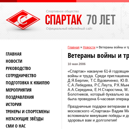
Спортивное общество
Официальный юбилейный сайт
Главная
»
Новости
»
Ветераны войны и т
Ветераны войны и т
ГЛАВНАЯ
НОВОСТИ
10 мая 2006
РУКОВОДСТВО
«Спартак» накануне 61-й годовщи
СОТРУДНИЧЕСТВО
войны и труда. Среди приглашенн
Д.Я.Берлин, Т.С.Вдовиченко, Ю.В.
ПОДГОТОВКА К ЮБИЛЕЮ
С.А.Лебедева, Р.С.Леута, Р.К.Мын
МЕРОПРИЯТИЯ
А.А.Середина, Е.Н.Старостина, М
Болотников, который буквально за
ПОЗДРАВЛЕНИЯ
была проведена 6-часовая операц
ИСТОРИЯ
Праздничные подарки ветеранам 
ТРЕНЕРЫ И СПОРТСМЕНЫ
московского «Спартака» Вадим Ми
вспоминали минувшие победы и до
НЕГАСНУЩИЕ ЗВЁЗДЫ
здоровья вам и долголетия!
СМИ О НАС