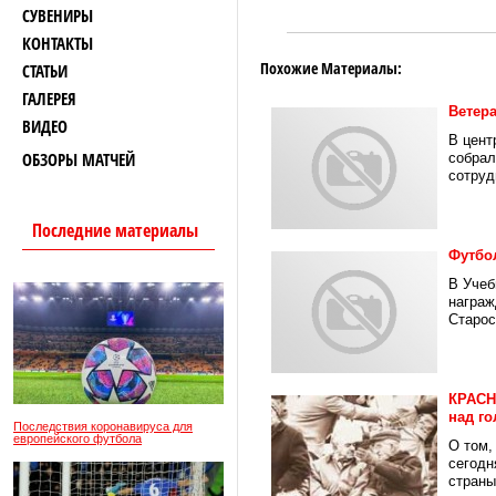
СУВЕНИРЫ
КОНТАКТЫ
Похожие Материалы:
СТАТЬИ
ГАЛЕРЕЯ
Ветер
ВИДЕО
В цент
ОБЗОРЫ МАТЧЕЙ
собрал
сотруд
Последние материалы
Футбо
В Учеб
награж
Старос
КРАСН
над г
Последствия коронавируса для
европейского футбола
О том,
сегодн
страны.