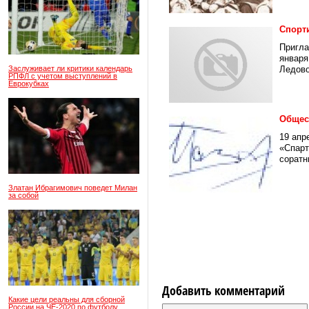
Спорт
Пригла
января
Заслуживает ли критики календарь
Ледово
РПФЛ с учетом выступлений в
Еврокубках
Общест
19 апр
«Спарт
соратн
Златан Ибрагимович поведет Милан
за собой
Добавить комментарий
Какие цели реальны для сборной
России на ЧЕ-2020 по футболу