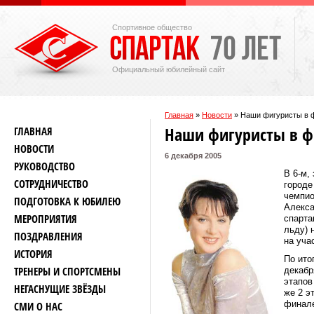
Спортивное общество
Официальный юбилейный сайт
Главная
»
Новости
»
Наши фигуристы в 
Наши фигуристы в ф
ГЛАВНАЯ
НОВОСТИ
6 декабря 2005
РУКОВОДСТВО
В 6-м,
СОТРУДНИЧЕСТВО
городе
чемпи
ПОДГОТОВКА К ЮБИЛЕЮ
Алекса
МЕРОПРИЯТИЯ
спарта
льду) 
ПОЗДРАВЛЕНИЯ
на уча
ИСТОРИЯ
По ито
ТРЕНЕРЫ И СПОРТСМЕНЫ
декабр
этапов
НЕГАСНУЩИЕ ЗВЁЗДЫ
же 2 э
финале
СМИ О НАС