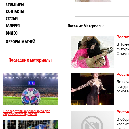
СУВЕНИРЫ
КОНТАКТЫ
СТАТЬИ
ГАЛЕРЕЯ
Похожие Материалы:
ВИДЕО
Воспи
ОБЗОРЫ МАТЧЕЙ
В Токи
фигурн
Олимпи
Последние материалы
Росси
До нач
фигурн
основа
Последствия коронавируса для
Россия
европейского футбола
В сбор
квалиф
стран.