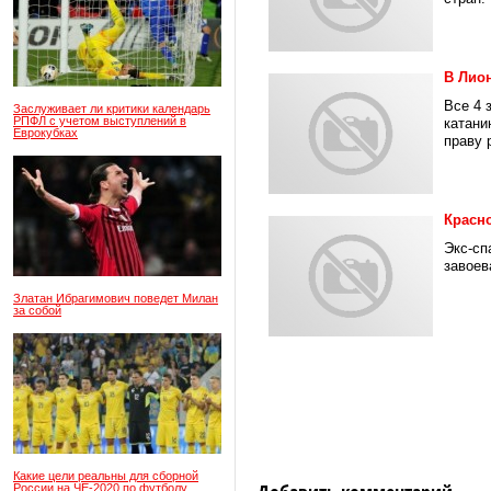
В Лио
Все 4 
Заслуживает ли критики календарь
РПФЛ с учетом выступлений в
катани
Еврокубках
праву 
Красн
Экс-сп
завоев
Златан Ибрагимович поведет Милан
за собой
Какие цели реальны для сборной
России на ЧЕ-2020 по футболу