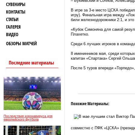
– Букиевский и Сочнов, Александр
СУВЕНИРЫ
В игре за 3-е место ЦСКА победил
КОНТАКТЫ
игру). Финальная игра между «Лок
СТАТЬИ
били железнодорожники 2:1, и эт
ГАЛЕРЕЯ
«Кубок Симоняна для самой резу
ВИДЕО
Плахетко.
ОБЗОРЫ МАТЧЕЙ
Среди 6 лучших игроков в команд
8 именинников мая, среди которы
капитан «Спартака» Сергей Ольш
Последние материалы
После 5 туров впереди «Торпедо»
Похожие Материалы:
Последствия коронавируса для
европейского футбола
совместно с ПФК «ЦСКА» (президен