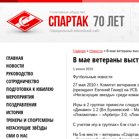
Спортивное общество
Официальный юбилейный сайт
Главная
»
Новости
»
В мае ветераны выс
В мае ветераны выс
ГЛАВНАЯ
НОВОСТИ
1 июня 2010
РУКОВОДСТВО
Футбольные новости
СОТРУДНИЧЕСТВО
27 мая 2010 г. Комитет ветерано
ПОДГОТОВКА К ЮБИЛЕЮ
(президент Евгений Гинер) на УСБ
«Негаснущие звезды» среди команд
МЕРОПРИЯТИЯ
ПОЗДРАВЛЕНИЯ
Игры в 2 группах принесли следую
«Динамо» 1:2 (Вл.Букиевский – Ма
ИСТОРИЯ
«Локомотив» – «Арбитр» 3:0; «Лок
ТРЕНЕРЫ И СПОРТСМЕНЫ
С учетом игр в группах» 6-м стал 
НЕГАСНУЩИЕ ЗВЁЗДЫ
На 5-м месте – ветераны «Спартак
СМИ О НАС