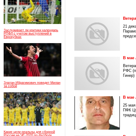
Ветера
21 дек
Заслуживает ли критики календарь
Парамо
РПФЛ с учетом выступлений в
предсе
Еврокубках
В мае
Ветера
РФС (п
Гинер) 
Златан Ибрагимович поведет Милан
за собой
В мае
25 мая
ПФК ЦС
традиц
Какие цели реальны для сборной
России на ЧЕ-2020 по футболу