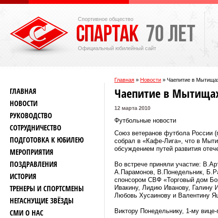
Спортивное общество
Официальный юбилейный сайт
Главная
»
Новости
»
Чаепитие в Мытища
Чаепитие в Мытища
ГЛАВНАЯ
НОВОСТИ
12 марта 2010
РУКОВОДСТВО
Футбольные новости
СОТРУДНИЧЕСТВО
Союз ветеранов футбола России (
ПОДГОТОВКА К ЮБИЛЕЮ
собрал в «Кафе-Лига», что в Мыти
обсуждением путей развития отече
МЕРОПРИЯТИЯ
ПОЗДРАВЛЕНИЯ
Во встрече приняли участие: В.Ар
А.Парамонов, В.Понедельник, Б.Ра
ИСТОРИЯ
спонсором СВФ «Торговый дом Бор
ТРЕНЕРЫ И СПОРТСМЕНЫ
Ивакину, Лидию Иванову, Галину 
Любовь Хусаинову и Валентину Яш
НЕГАСНУЩИЕ ЗВЁЗДЫ
Виктору Понедельнику, 1-му вице
СМИ О НАС