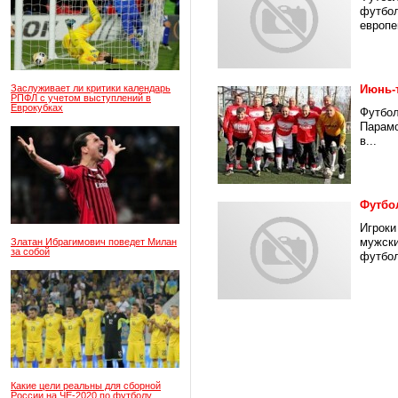
футбол
европе
Заслуживает ли критики календарь
Июнь-
РПФЛ с учетом выступлений в
Еврокубках
Футбол
Парамо
в...
Футбо
Игроки
мужски
Златан Ибрагимович поведет Милан
за собой
футбол
Какие цели реальны для сборной
России на ЧЕ-2020 по футболу