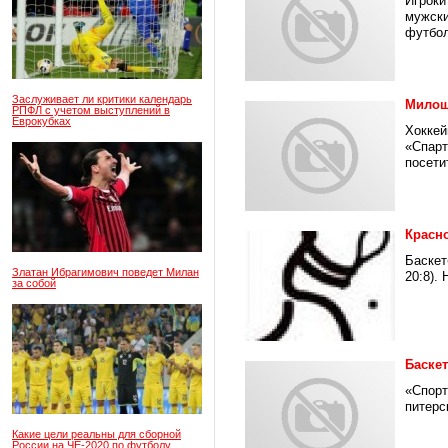
Игроки
мужски
футбол
Заслуживает ли критики календарь
Милош
РПФЛ с учетом выступлений в
Еврокубках
Хоккей
«Спарт
посети
Красн
Баскет
Златан Ибрагимович поведет Милан
20:8).
за собой
Баске
«Спорт
питерс
Какие цели реальны для сборной
России на ЧЕ-2020 по футболу