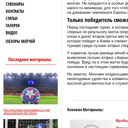
СУВЕНИРЫ
многом. Не нуждаются в особых р
какого-то минимума, для того что
КОНТАКТЫ
на домашнем чемпионате Европы в
СТАТЬИ
Только победитель смож
ГАЛЕРЕЯ
Перед последним туром, в котором
ВИДЕО
сборных по результату матча поп
очков и делят второе-третье мест
ОБЗОРЫ МАТЧЕЙ
которая победит в Киеве и сможет
турнире среди лучших вторых сбо
У хорватов лучше разница мячей и 
выявления лучших вторых сборных 
Последние материалы
победа. Вряд ли в этом матче буд
положено в настоящем соревнован
На заметку: Многими владельцами
необходимые удобства и избавитьс
высокой долговечностью и служи
Похожие Материалы:
Последствия коронавируса для
европейского футбола
Футбо