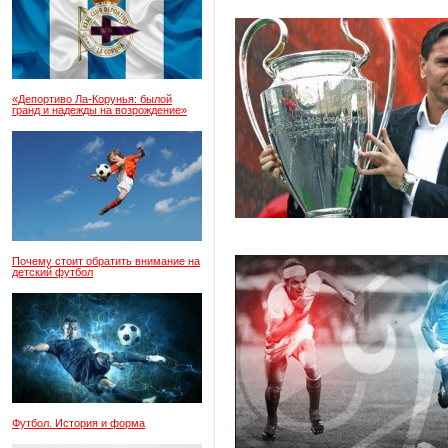
«Депортиво Ла-Корунья: былой
гранд и надежды на возрождение»
Почему стоит обратить внимание на
детский футбол
Футбол. История и форма