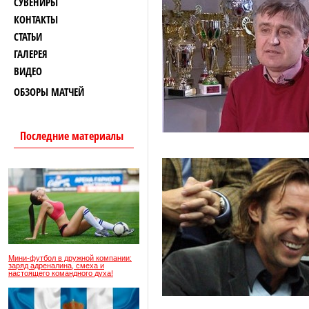
СУВЕНИРЫ
КОНТАКТЫ
СТАТЬИ
ГАЛЕРЕЯ
ВИДЕО
ОБЗОРЫ МАТЧЕЙ
Последние материалы
Мини-футбол в дружной компании:
заряд адреналина, смеха и
настоящего командного духа!