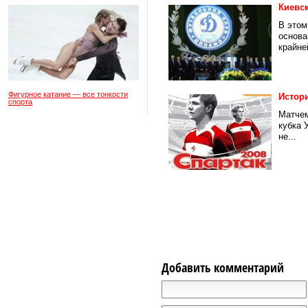
Киевс
В этом
основа
крайней
Фигурное катание — все тонкости
Истор
спорта
Матчем
кубка 
не...
Добавить комментарий