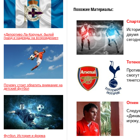
Похожие Материалы:
Спарт
Истори
двумя 
«Депортиво Ла-Корунья: былой
гранд и надежды на возрождение»
сегодн
Тотен
Против
смогут
тянетс
Почему стоит обратить внимание на
детский футбол
Огнен 
Следуе
«Динам
игроку,
Футбол. История и форма