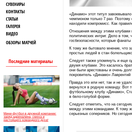
СУВЕНИРЫ
КОНТАКТЫ
«Динамо» этот титул завоевывало
СТАТЬИ
чемпионом только 7 раз. Поэтому
находили компромисс. Как правило
ГАЛЕРЕЯ
Отношения между этими клубами н
ВИДЕО
политических интриг. Дело в том,
госбезопасности, которые фанаты
ОБЗОРЫ МАТЧЕЙ
К тому же бытовало мнение, что з
простых людей в стан болельщико
Последние материалы
Следует также упомянуть и еще о
двумя клубами. Это касалось брат
они были арестованы и очень долг
покровитель «Динамо» Лаврентий 
Правда это или нет, так и не уда
вернулся в родную команду. Вот 
футбольному клубу «Динамо», Ста
в бело-голубой форме.
Следует отметить, что на сегодня
между этими командами. К тому же
серьезных соперников. Но сегодня
Мини-футбол в дружной компании:
заряд адреналина, смеха и
настоящего командного духа!