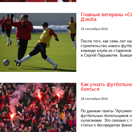
Главные ветераны «С
Дзюба
19 сентября 2014
После того, как семь лет н
строительство нового футбо
команде клуба из старичков
и Сергей Паршивляк. Бывши
Как узнать футбольно
бояться
18 сентября 2014
По данным газеты "Аргумент
футбольных болельщиков о
хулиганами. Это связано с 
статьи о беспределах фанат