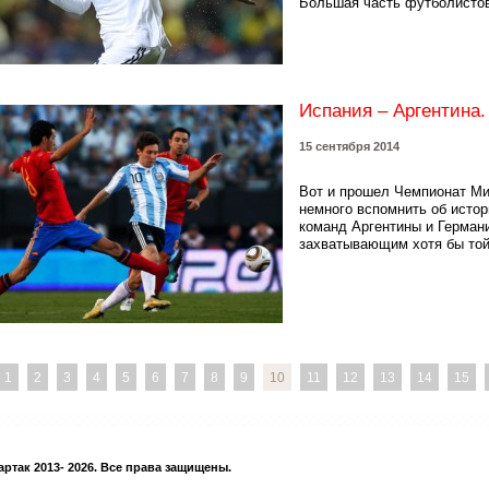
Большая часть футболистов 
Испания – Аргентина.
15 сентября 2014
Вот и прошел Чемпионат Ми
немного вспомнить об исто
команд Аргентины и Герман
захватывающим хотя бы той 
1
2
3
4
5
6
7
8
9
10
11
12
13
14
15
ртак 2013- 2026. Все права защищены.