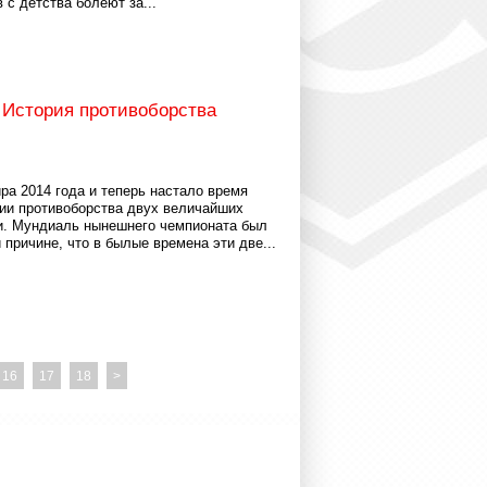
с детства болеют за...
 История противоборства
ра 2014 года и теперь настало время
рии противоборства двух величайших
и. Мундиаль нынешнего чемпионата был
причине, что в былые времена эти две...
16
17
18
>