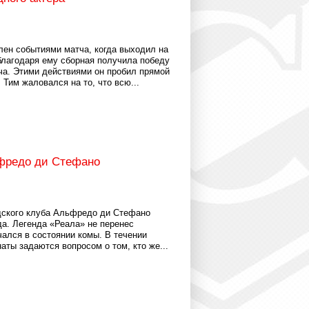
лен событиями матча, когда выходил на
благодаря ему сборная получила победу
ча. Этими действиями он пробил прямой
 Тим жаловался на то, что всю...
фредо ди Стефано
дского клуба Альфредо ди Стефано
да. Легенда «Реала» не перенес
чался в состоянии комы. В течении
ты задаются вопросом о том, кто же...