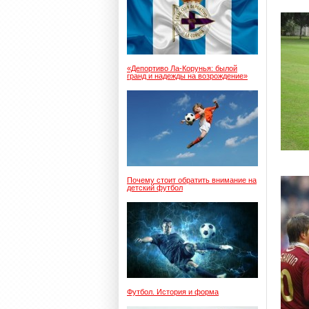
«Депортиво Ла-Корунья: былой
гранд и надежды на возрождение»
Почему стоит обратить внимание на
детский футбол
Футбол. История и форма