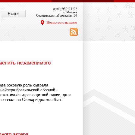
959-24-02
8(495)
г. Москва
Озерковская набережная, 50
Посмотреть на карте
аменить незаменимого
ода роковую роль сыграла
найпера бразильской сборной.
етактичная игра защитной линии, да и
рвоначально Сколари должен был
дного актера