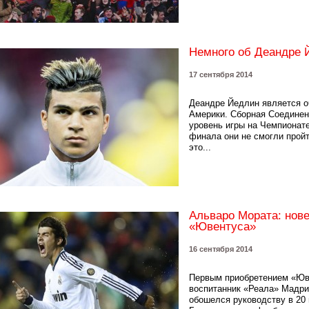
Немного об Деандре 
17 сентября 2014
Деандре Йедлин является о
Америки. Сборная Соединен
уровень игры на Чемпионате
финала они не смогли пройт
это...
Альваро Мората: нов
«Ювентуса»
16 сентября 2014
Первым приобретением «Юве
воспитанник «Реала» Мадри
обошелся руководству в 20