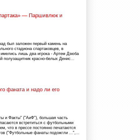
партака» — Паршивлюк и
азад был заложен первый камень на
льного стадиона спартаковцев, в
 имелись лишь два игрока - Артем Дзюба
й полузащитник красно-белых Денис...
го фаната и надо ли его
ы и Факты" ("АиФ"), большая часть
пасаются встретиться с футбольными
тем, что в прессе постоянно печатаются
ов ("Футбольные фанаты подожгли ...",...