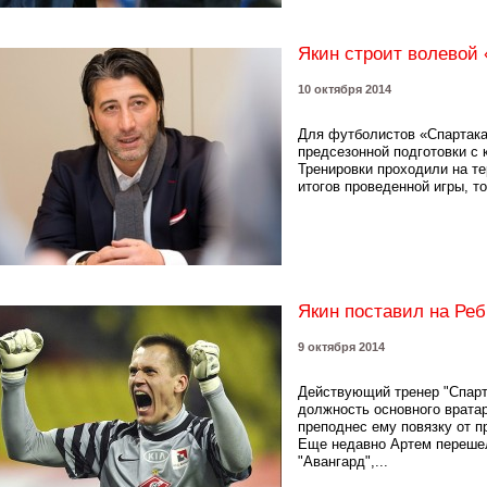
Якин строит волевой 
10 октября 2014
Для футболистов «Спартака
предсезонной подготовки с
Тренировки проходили на те
итогов проведенной игры, то
Якин поставил на Ре
9 октября 2014
Действующий тренер "Спарт
должность основного вратар
преподнес ему повязку от 
Еще недавно Артем перешел
"Авангард",...