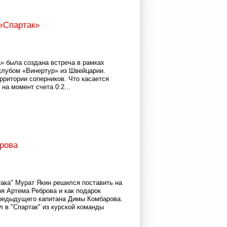
«Спартак»
» была создана встреча в рамках
 клубом «Винертур» из Швейцарии.
рритории соперников. Что касается
 на момент счета 0:2...
брова
ака" Мурат Якин решился поставить на
я Артема Реброва и как подарок
предыдущего капитана Димы Комбарова.
 в "Спартак" из курской команды