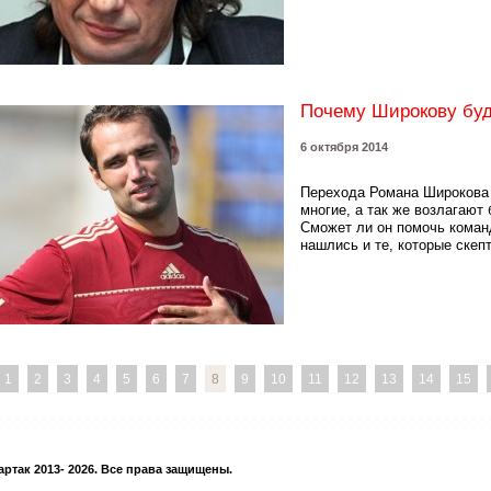
Почему Широкову буд
6 октября 2014
Перехода Романа Широкова 
многие, а так же возлагают
Сможет ли он помочь команд
нашлись и те, которые скепт
1
2
3
4
5
6
7
8
9
10
11
12
13
14
15
ртак 2013- 2026. Все права защищены.