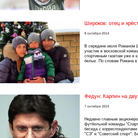
Широков: отец и крёс
8 октября 2014
В середине июля Романом 
участие в московской коман
спортивным газетам уже в к
белых. По словам Романа в 
Федун: Карпин на дву
7 октября 2014
Недавно главным акционеро
футбольной команды "Спарт
беседа с корреспондентами 
"СЭ" и "Советский спорт". Б