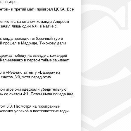
ь на игре.
етов» и третий матч проиграл ЦСКА. Все
возникли с капитаном команды Андреем
забил лишь один мяч в матче с
, когда проходил отборочный тур в
ый прошел в Мадриде, Тихонову дали
одержав победу на выезде с командой
 Калиниченко в первом тайме забивает
ого «Реала», затем у «Байера» из
счетом 3:0, хотя перед этим
ной игре они одержали убедительную
» со счетом 4:1. Потом была победа над
том 3:0. Несмотря на проигранный
овских успехов в постсоветские годы.