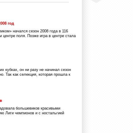
008 год
ком» начался сезон 2008 года в 116
м центре поля. Позже игра в центре стала
их кубках, он ни разу не начинал сезон
. Так как селекция, которая прошла к
в
радовала большевиков красивыми
ию Лиги чемпионов и с ностальгией