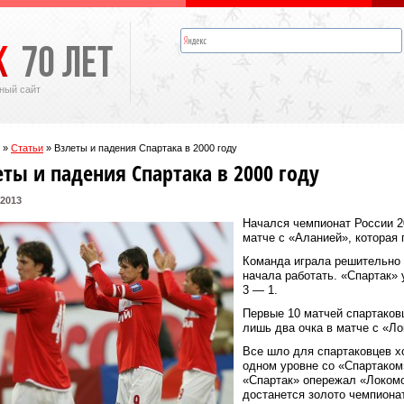
ный сайт
»
Статьи
»
Взлеты и падения Спартака в 2000 году
еты и падения Спартака в 2000 году
 2013
Начался чемпионат России 2
матче с «Аланией», которая
Команда играла решительно 
начала работать. «Спартак»
3 — 1.
Первые 10 матчей спартаков
лишь два очка в матче с «Ло
Все шло для спартаковцев х
одном уровне со «Спартаком»
«Спартак» опережал «Локомо
достанется золото чемпиона