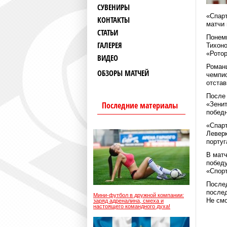
СУВЕНИРЫ
«Спарт
КОНТАКТЫ
матчи 
СТАТЬИ
Понемн
ГАЛЕРЕЯ
Тихоно
«Ротор
ВИДЕО
Романц
ОБЗОРЫ МАТЧЕЙ
чемпио
отстав
После 
Последние материалы
«Зенит
победн
«Спарт
Леверк
португ
В матч
победу
«Спорт
Послед
послед
Мини-футбол в дружной компании:
Не смо
заряд адреналина, смеха и
настоящего командного духа!