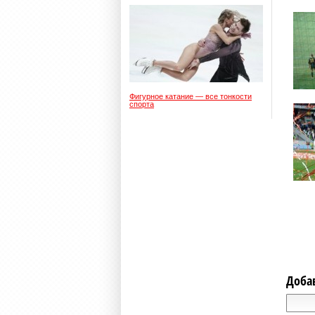
Фигурное катание — все тонкости
спорта
Доба