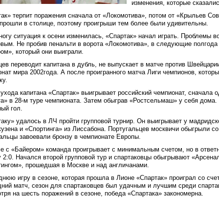
изменения, которые сказалис
ак» терпит поражения сначала от «Локомотива», потом от «Крыльев Сов
прошли в столице, поэтому проигрыши тем более были удивительны.
огу ситуация к осени изменилась, «Спартак» начал играть. Проблемы 
вым. Не пробив пенальти в ворота «Локомотива», в следующие полгода 
ом», который они выиграли.
ев переводит капитана в дубль, не выпускает в матче против Швейцарии
нат мира 2002года. А после проигранного матча Лиги чемпионов, котор
ку.
ухода капитана «Спартак» выигрывает российский чемпионат, сначала 
а» в 28-м туре чемпионата. Затем обыграв «Ростсельмаш» у себя дома.
ый гол.
аку» удалось в ЛЧ пройти групповой турнир. Он выигрывает у мадридск
узена и «Спортинга» из Лиссабона. Португальцев москвичи обыгрыли со 
альцы завоевали бронзу в чемпионате Европы.
е с «Байером» команда проигрывает с минимальным счетом, но в ответ
 2:0. Начался второй групповой тур и спартаковцы обыгрывают «Арсенал
ингом», прошедшая в Москве и над англичанами.
нюю игру в сезоне, которая прошла в Лионе «Спартак» проиграл со сче
ний матч, сезон для спартаковцев был удачным и лучшим среди спартак
тря на шесть поражений в сезоне, победа «Спартака» закономерна.