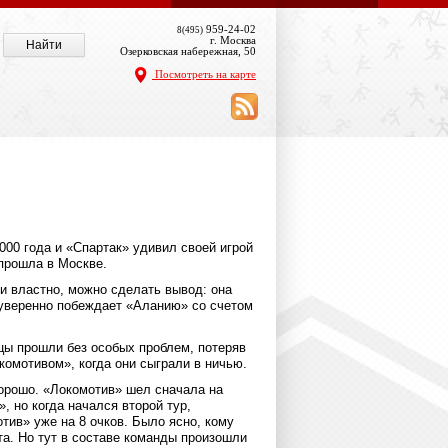
959-24-02
8(495)
г. Москва
Озерковская набережная, 50
Посмотреть на карте
000 года и «Спартак» удивил своей игрой
 прошла в Москве.
и властно, можно сделать вывод: она
 уверенно побеждает «Аланию» со счетом
цы прошли без особых проблем, потеряв
комотивом», когда они сыграли в ничью.
орошо. «Локомотив» шел сначала на
, но когда начался второй тур,
тив» уже на 8 очков. Было ясно, кому
та. Но тут в составе команды произошли