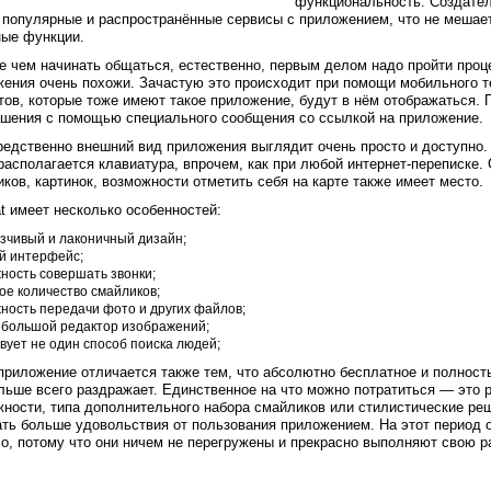
функциональность. Создател
популярные и распространённые сервисы с приложением, что не мешае
ные функции.
 чем начинать общаться, естественно, первым делом надо пройти проце
ения очень похожи. Зачастую это происходит при помощи мобильного т
тов, которые тоже имеют такое приложение, будут в нём отображаться.
ашения с помощью специального сообщения со ссылкой на приложение.
едственно внешний вид приложения выглядит очень просто и доступно.
располагается клавиатура, впрочем, как при любой интернет-переписке.
ков, картинок, возможности отметить себя на карте также имеет место.
 имеет несколько особенностей:
зчивый и лаконичный дизайн;
й интерфейс;
ность совершать звонки;
ое количество смайликов;
ность передачи фото и других файлов;
ебольшой редактор изображений;
вует не один способ поиска людей;
приложение отличается также тем, что абсолютно бесплатное и полност
льше всего раздражает. Единственное на что можно потратиться — это
ности, типа дополнительного набора смайликов или стилистические ре
ть больше удовольствия от пользования приложением. На этот период
о, потому что они ничем не перегружены и прекрасно выполняют свою р