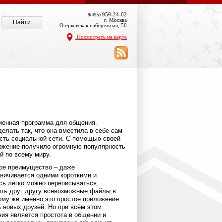
959-24-02
8(495)
г. Москва
Озерковская набережная, 50
Посмотреть на карте
менная программа для общения.
елать так, что она вместила в себе сам
сть социальной сети. С помощью своей
ожение получило огромную популярность
й по всему миру.
ое преимущество – даже
аничивается одними короткими и
ь легко можно переписываться,
ать друг другу всевозможные файлы в
тому же именно это простое приложение
 новых друзей. Но при всём этом
ия является простота в общении и