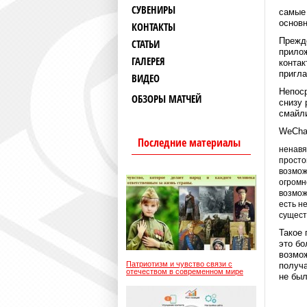
СУВЕНИРЫ
самые 
основ
КОНТАКТЫ
Прежде
СТАТЬИ
прилож
ГАЛЕРЕЯ
контак
пригл
ВИДЕО
Непоср
ОБЗОРЫ МАТЧЕЙ
снизу 
смайли
WeChat
Последние материалы
ненавя
просто
возмож
огромн
возмож
есть н
сущест
Такое 
это бо
возмож
Патриотизм и чувство связи с
получа
отечеством в современном мире
не был