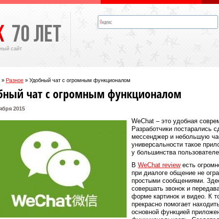
ный сайт
»
Разное
»
Удобный чат с огромным функционалом
бный чат с огромным функционалом
ября 2015
WeChat – это удобная совре
Разработчики постарались сд
мессенджер и небольшую ча
универсальности такое прил
у большинства пользователе
В
WeChat review
есть огромн
при диалоге общение не огр
простыми сообщениями. Здес
совершать звонок и передав
форме картинок и видео. К 
прекрасно помогает находить
основной функцией приложен