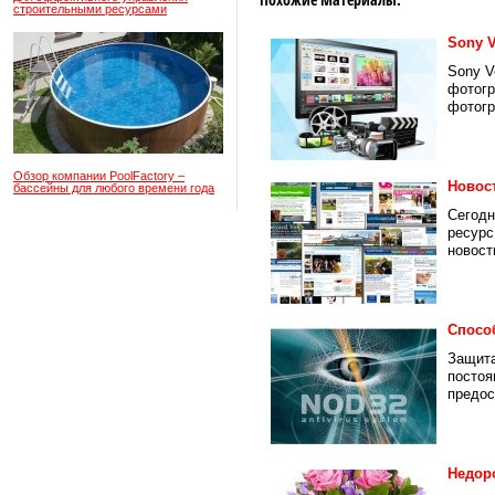
строительными ресурсами
Sony 
Sony V
фотогр
фотогр
Обзор компании PoolFactory –
Новос
бассейны для любого времени года
Сегодн
ресурс
новости
Спосо
Защита
постоя
предос
Недор