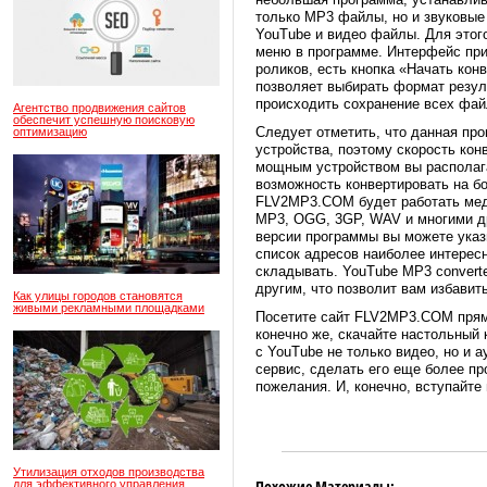
только MP3 файлы, но и звуковые
YouTube и видео файлы. Для этог
меню в программе. Интерфейс пр
роликов, есть кнопка «Начать кон
позволяет выбирать формат резул
происходить сохранение всех фай
Агентство продвижения сайтов
обеспечит успешную поисковую
Следует отметить, что данная пр
оптимизацию
устройства, поэтому скорость кон
мощным устройством вы располага
возможность конвертировать на бо
FLV2MP3.COM будет работать мед
MP3, OGG, 3GP, WAV и многими др
версии программы вы можете указы
список адресов наиболее интересн
складывать. YouTube MP3 converte
другим, что позволит вам избавит
Как улицы городов становятся
живыми рекламными площадками
Посетите сайт FLV2MP3.COM прямо
конечно же, скачайте настольный 
с YouTube не только видео, но и 
сервис, сделать его еще более пр
пожелания. И, конечно, вступайт
Утилизация отходов производства
Похожие Материалы:
для эффективного управления