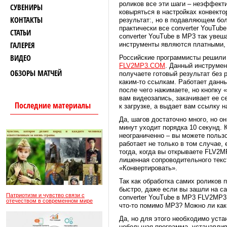
роликов все эти шаги – неэффект
СУВЕНИРЫ
ковыряться в настройках конвекто
КОНТАКТЫ
результат:, но в подавляющем бо
практически все converter YouTub
СТАТЬИ
converter YouTube в MP3 так увеш
ГАЛЕРЕЯ
инструменты являются платными, ч
ВИДЕО
Российские программисты решили
FLV2MP3.COM
. Данный инструмен
ОБЗОРЫ МАТЧЕЙ
получаете готовый результат без 
каким-то ссылкам. Работает данны
после чего нажимаете, но кнопку 
вам видеозапись, закачивает ее 
Последние материалы
к загрузке, а выдает вам ссылку н
Да, шагов достаточно много, но о
минут уходит порядка 10 секунд. 
неограниченно – вы можете польз
работает не только в том случае,
тогда, когда вы открываете FLV2
лишенная сопроводительного текс
«Конвертировать».
Так как обработка самих роликов 
быстро, даже если вы зашли на с
Патриотизм и чувство связи с
converter YouTube в MP3 FLV2MP3
отечеством в современном мире
что-то помимо MP3? Можно ли как-
Да, но для этого необходимо уст
небольшая программа, устанавлив