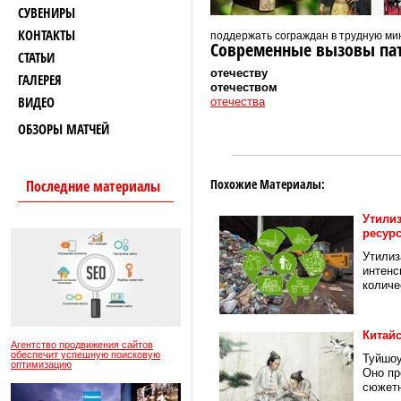
СУВЕНИРЫ
КОНТАКТЫ
поддержать сограждан в трудную мин
Современные вызовы па
СТАТЬИ
отечеству
ГАЛЕРЕЯ
отечеством
ВИДЕО
отечества
ОБЗОРЫ МАТЧЕЙ
Похожие Материалы:
Последние материалы
Утили
ресур
Утилиз
интенс
количе
Китайс
Агентство продвижения сайтов
обеспечит успешную поисковую
Туйшоу
оптимизацию
Оно пр
сюжетн