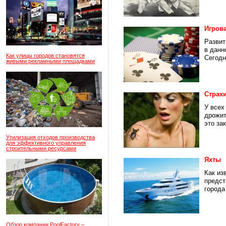
Игров
Развит
в данн
Как улицы городов становятся
Сегодн
живыми рекламными площадками
Страх
У всех
дрожит
это зак
Утилизация отходов производства
для эффективного управления
строительными ресурсами
Яхты
Как из
предст
города
Обзор компании PoolFactory –