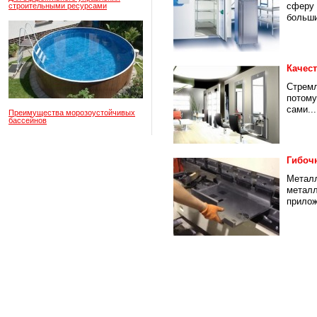
сферу 
строительными ресурсами
больши
Качес
Стремл
потому
сами...
Преимущества морозоустойчивых
бассейнов
Гибоч
Металл
металл
прилож