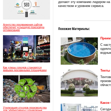
делают эту компанию лидером на р
качеством и уровнем сервиса.
Агентство продвижения сайтов
обеспечит успешную поисковую
Похожие Материалы:
оптимизацию
Преим
С наст
одеяло
водным
Как улицы городов становятся
живыми рекламными площадками
Тенты
Тентов
произв
областя
Какое
Утилизация отходов производства
Сегодн
для эффективного управления