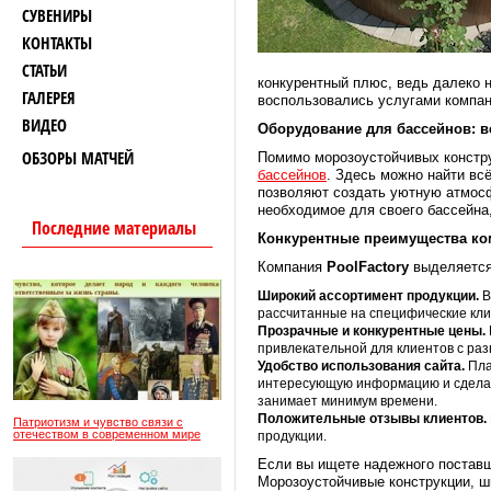
СУВЕНИРЫ
КОНТАКТЫ
СТАТЬИ
конкурентный плюс, ведь далеко 
ГАЛЕРЕЯ
воспользовались услугами компан
ВИДЕО
Оборудование для бассейнов: в
ОБЗОРЫ МАТЧЕЙ
Помимо морозоустойчивых констр
бассейнов
. Здесь можно найти вс
позволяют создать уютную атмосф
необходимое для своего бассейна
Последние материалы
Конкурентные преимущества к
Компания
PoolFactory
выделяется
Широкий ассортимент продукции.
В
рассчитанные на специфические кли
Прозрачные и конкурентные цены.
привлекательной для клиентов с ра
Удобство использования сайта.
Пла
интересующую информацию и сделать
занимает минимум времени.
Положительные отзывы клиентов.
Патриотизм и чувство связи с
отечеством в современном мире
продукции.
Если вы ищете надежного поставщ
Морозоустойчивые конструкции, ш