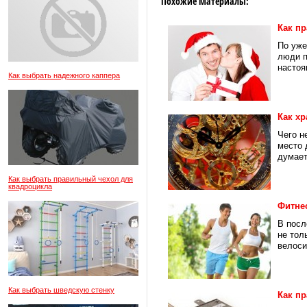
Похожие Материалы:
Как п
По уже
люди п
настоя
Как выбрать надежного каппера
Как хр
Чего н
место 
думает
Как выбрать правильный чехол для
квадроцикла
Фитнес
В посл
не тол
велоси
Как выбрать шведскую стенку
Как п