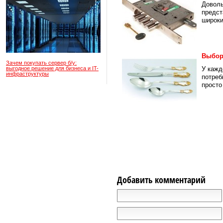
Доволь
предст
широки
Выбор
Зачем покупать сервер б/у:
выгодное решение для бизнеса и IT-
У кажд
инфраструктуры
потреб
просто
Добавить комментарий