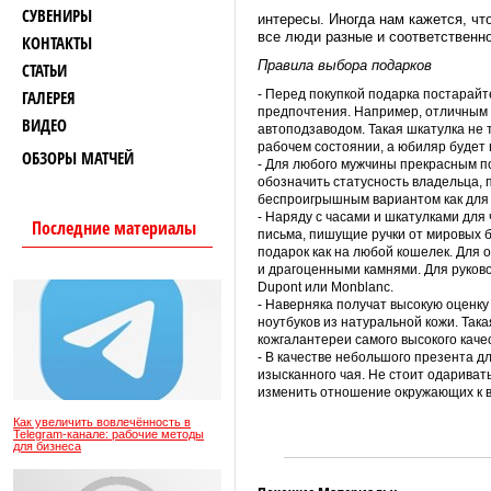
СУВЕНИРЫ
интересы. Иногда нам кажется, чт
все люди разные и соответственно
КОНТАКТЫ
Правила выбора подарков
СТАТЬИ
ГАЛЕРЕЯ
- Перед покупкой подарка постарайте
предпочтения. Например, отличным
ВИДЕО
автоподзаводом. Такая шкатулка не 
рабочем состоянии, а юбиляр будет
ОБЗОРЫ МАТЧЕЙ
- Для любого мужчины прекрасным п
обозначить статусность владельца, 
беспроигрышным вариантом как для бл
- Наряду с часами и шкатулками для
Последние материалы
письма, пишущие ручки от мировых б
подарок как на любой кошелек. Для 
и драгоценными камнями. Для руков
Dupont или Monblanc.
- Наверняка получат высокую оценку
ноутбуков из натуральной кожи. Так
кожгалантереи самого высокого каче
- В качестве небольшого презента д
изысканного чая. Не стоит одаривать
изменить отношение окружающих к ви
Как увеличить вовлечённость в
Telegram-канале: рабочие методы
для бизнеса