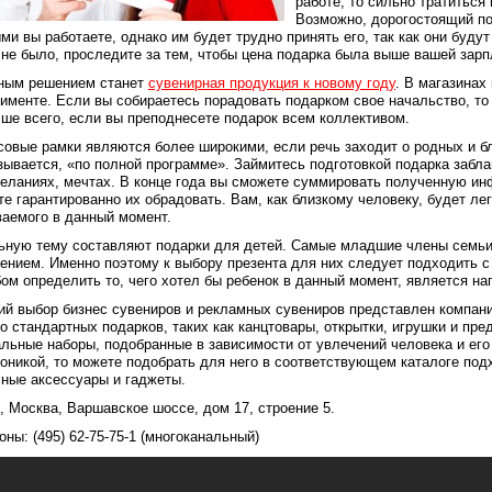
работе, то сильно тратиться
Возможно, дорогостоящий по
ми вы работаете, однако им будет трудно принять его, так как они буду
 не было, проследите за тем, чтобы цена подарка была выше вашей зар
ным решением станет
сувенирная продукция к новому году
. В магазинах
именте. Если вы собираетесь порадовать подарком свое начальство, то
ше всего, если вы преподнесете подарок всем коллективом.
овые рамки являются более широкими, если речь заходит о родных и бл
зывается, «по полной программе». Займитесь подготовкой подарка забл
еланиях, мечтах. В конце года вы сможете суммировать полученную ин
е гарантированно их обрадовать. Вам, как близкому человеку, будет ле
аемого в данный момент.
ьную тему составляют подарки для детей. Самые младшие члены семьи
ением. Именно поэтому к выбору презента для них следует подходить 
ом определить то, чего хотел бы ребенок в данный момент, является н
й выбор бизнес сувениров и рекламных сувениров представлен компан
 стандартных подарков, таких как канцтовары, открытки, игрушки и пре
льные наборы, подобранные в зависимости от увлечений человека и его
оникой, то можете подобрать для него в соответствующем каталоге по
ные аксессуары и гаджеты.
, Москва, Варшавское шоссе, дом 17, строение 5.
ны: (495) 62-75-75-1 (многоканальный)