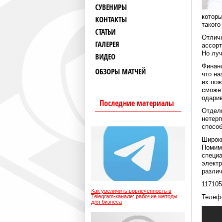
СУВЕНИРЫ
которы
КОНТАКТЫ
такого
СТАТЬИ
Отлич
ГАЛЕРЕЯ
ассорт
Но луч
ВИДЕО
Финанс
ОБЗОРЫ МАТЧЕЙ
что на
их пож
сможет
одарив
Последние материалы
Отдел
нетерп
способ
Широки
Помимо
специа
электр
различ
117105
Как увеличить вовлечённость в
Telegram-канале: рабочие методы
Телефо
для бизнеса