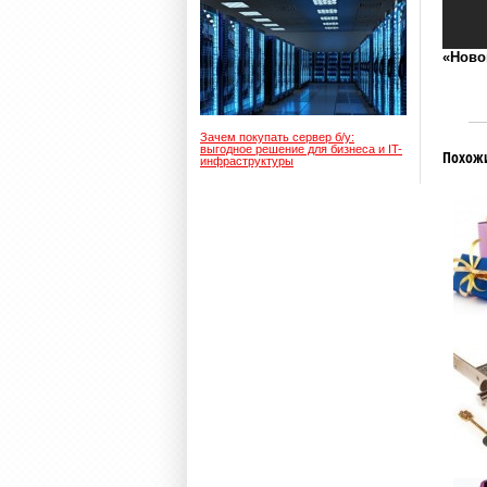
«Ново
Зачем покупать сервер б/у:
выгодное решение для бизнеса и IT-
Похож
инфраструктуры