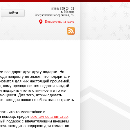
959-24-02
8(495)
г. Москва
Озерковская набережная, 50
Посмотреть на карте
и все дарят друг другу подарки. Но
юди попросту не знают, что подарить, и
ановится для них настоящей проблемой.
х, кому преподносятся подарки каждый
я подарить что-то отличное и в то же
ающееся. Для того, чтобы сделать
к, сегодня вовсе не обязательно тратить
лать что-то масштабное и
на помощь придет
рекламное агентство
.
ный подарок с впечатляющим внешним
ечь заходит о подарках для коллег по