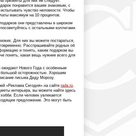
 на презенты для них не следует.
дарок понравится вашим знакомым, с
т испытывать чувство неловкости. Чтобы
платы максимум на 10 процентов.
 подарков они представлены в широком
 посоветуйтесь с остальными коллегами.
изких. Для них вы можете постараться,
аговременно. Расспрашивайте родных об
формацию и понять, каким подарком вы
гче понять, какая вещь нужнее всего для
 ожидают Нового Года с особенным
с большой осторожностью. Хорошим
аписание письма Деду Морозу.
ией «Реклама Сегодня» на сайте
rada.ru
.
дметы интерьера, вы можете найти здесь
 хобби. Если человек увлекается
дходящее предложение. Это могут быть